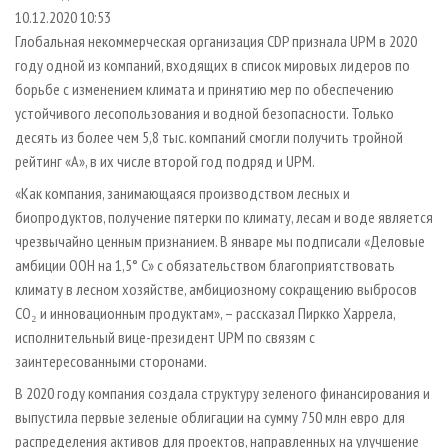
СУШКА ДРЕВЕСИНЫ
ПЕРСОНЫ
КОНТАКТЫ
РЕКЛАМА
10.12.2020 10:53
Глобальная некоммерческая организация CDP признала UPM в 2020
ПРОИЗВОДСТВО ДРЕВЕСНЫХ ПЛИТ
МОБИЛЬНЫЕ ВЫСТАВКИ
РЕКЛАМА НА САЙТЕ
году одной из компаний, входящих в список мировых лидеров по
ДЕРЕВЯННОЕ ДОМОСТРОЕНИЕ
ОФИЦИАЛЬНЫЕ ДЕЛЕГАЦИИ
борьбе с изменением климата и принятию мер по обеспечению
ПРОИЗВОДСТВО МЕБЕЛИ
устойчивого лесопользования и водной безопасности. Только
ПРИОРИТЕТНЫЕ ИНВЕСТПРОЕКТЫ
десять из более чем 5,8 тыс. компаний смогли получить тройной
БИОЭНЕРГЕТИКА
RUSSIAN FORESTRY REVIEW
рейтинг «A», в их числе второй год подряд и UPM.
ЦБП
ГАЗЕТА ЛЕСПРОМФОРУМ
«Как компания, занимающаяся производством лесных и
ИНСТРУМЕНТ И МАТЕРИАЛЫ
БИБЛИОТЕКА СПЕЦИАЛИСТА
биопродуктов, получение пятерки по климату, лесам и воде является
чрезвычайно ценным признанием. В январе мы подписали «Деловые
амбиции ООН на 1,5° C» с обязательством благоприятствовать
климату в лесном хозяйстве, амбициозному сокращению выбросов
CO₂ и инновационным продуктам», – рассказал Пиркко Харрела,
исполнительный вице-президент UPM по связям с
заинтересованными сторонами.
В 2020 году компания создала структуру зеленого финансирования и
выпустила первые зеленые облигации на сумму 750 млн евро для
распределения активов для проектов, направленных на улучшение