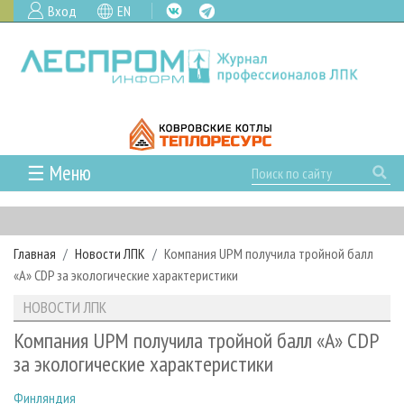
Вход
EN
☰ Меню
ГЛАВНАЯ
РУБРИКИ И ТЕМЫ
Главная
Новости ЛПК
Компания UPM получила тройной балл
РУБРИКИ ЖУРНАЛА
НОВОСТИ
«А» CDP за экологические характеристики
ЛЕСНОЕ ХОЗЯЙСТВО
КАЛЕНДАРЬ СОБЫТИЙ
ПРОЕКТЫ ЛПИ
НОВОСТИ ЛПК
ЛЕСОЗАГОТОВКА
НОВОСТИ ЛПК
АНАЛИТИКА
АРХИВ
Компания UPM получила тройной балл «А» CDP
ЛЕСОПИЛЕНИЕ
НОВОСТИ ЖУРНАЛА
ПРЕДПРИЯТИЯ ЛПК
АРХИВ ЖУРНАЛОВ
за экологические характеристики
О ЖУРНАЛЕ
ДЕРЕВООБРАБОТКА
НОВОСТИ КОМПАНИЙ
ЛЕСНЫЕ РЕГИОНЫ РОССИИ
СТАТЬИ
ПОДПИСКА
РЕКЛАМОДАТЕЛЯМ
Финляндия