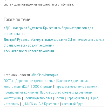
систем для повышения классности сертификата.
Также по теме:
КДК – материал будущего. Критерии выбора материалов для
строительства
Дмитрий Руденко: «Стимулы использования CLT отличаются в разных
странах, но всех роднит экология»
Клеи Akzo Nobel нового поколения
Источник новости:
«ЛесПромИнформ»
ГОСТы
|
Деревянное домостроение
|
Клееные деревянные
конструкции (КДК)
|
ООО «Профи»
|
Перекрестно-клееные панели
|
Предприятия, компании
|
Производство клееных деревянных
конструкций
|
Производство плит
|
Россия
|
Сертификация
|
Сырье,
материалы
|
ЦНИИСК им. В.А Кучеренко
|
Клеенный брус