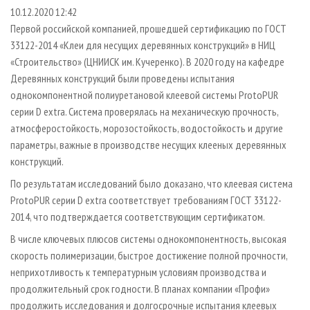
СУШКА ДРЕВЕСИНЫ
ПЕРСОНЫ
КОНТАКТЫ
РЕКЛАМА
10.12.2020 12:42
Первой российской компанией, прошедшей сертификацию по ГОСТ
ПРОИЗВОДСТВО ДРЕВЕСНЫХ ПЛИТ
МОБИЛЬНЫЕ ВЫСТАВКИ
РЕКЛАМА НА САЙТЕ
33122-2014 «Клеи для несущих деревянных конструкций» в НИЦ
ДЕРЕВЯННОЕ ДОМОСТРОЕНИЕ
ОФИЦИАЛЬНЫЕ ДЕЛЕГАЦИИ
«Строительство» (ЦНИИСК им. Кучеренко). В 2020 году на кафедре
ПРОИЗВОДСТВО МЕБЕЛИ
Деревянных конструкций были проведены испытания
ПРИОРИТЕТНЫЕ ИНВЕСТПРОЕКТЫ
однокомпонентной полиуретановой клеевой системы ProtoPUR
БИОЭНЕРГЕТИКА
RUSSIAN FORESTRY REVIEW
серии D extra. Система проверялась на механическую прочность,
ЦБП
ГАЗЕТА ЛЕСПРОМФОРУМ
атмосферостойкость, морозостойкость, водостойкость и другие
параметры, важные в производстве несущих клееных деревянных
ИНСТРУМЕНТ И МАТЕРИАЛЫ
БИБЛИОТЕКА СПЕЦИАЛИСТА
конструкций.
По результатам исследований было доказано, что клеевая система
ProtoPUR серии D extra соответствует требованиям ГОСТ 33122-
2014, что подтверждается соответствующим сертификатом.
В числе ключевых плюсов системы однокомпонентность, высокая
скорость полимеризации, быстрое достижение полной прочности,
неприхотливость к температурным условиям производства и
продолжительный срок годности. В планах компании «Профи»
продолжить исследования и долгосрочные испытания клеевых