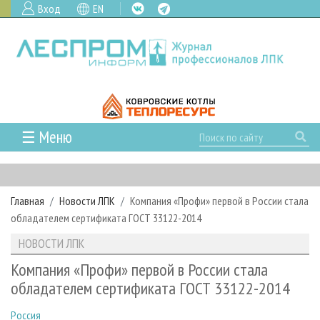
Вход
EN
☰ Меню
ГЛАВНАЯ
РУБРИКИ И ТЕМЫ
Главная
Новости ЛПК
Компания «Профи» первой в России стала
РУБРИКИ ЖУРНАЛА
НОВОСТИ
обладателем сертификата ГОСТ 33122-2014
ЛЕСНОЕ ХОЗЯЙСТВО
КАЛЕНДАРЬ СОБЫТИЙ
ПРОЕКТЫ ЛПИ
НОВОСТИ ЛПК
ЛЕСОЗАГОТОВКА
НОВОСТИ ЛПК
АНАЛИТИКА
АРХИВ
Компания «Профи» первой в России стала
ЛЕСОПИЛЕНИЕ
НОВОСТИ ЖУРНАЛА
ПРЕДПРИЯТИЯ ЛПК
АРХИВ ЖУРНАЛОВ
обладателем сертификата ГОСТ 33122-2014
О ЖУРНАЛЕ
ДЕРЕВООБРАБОТКА
НОВОСТИ КОМПАНИЙ
ЛЕСНЫЕ РЕГИОНЫ РОССИИ
СТАТЬИ
ПОДПИСКА
РЕКЛАМОДАТЕЛЯМ
Россия