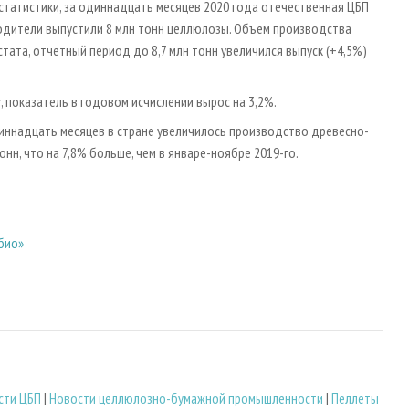
татистики, за одиннадцать месяцев 2020 года отечественная ЦБП
водители выпустили 8 млн тонн целлюлозы. Объем производства
стата, отчетный период до 8,7 млн тонн увеличился выпуск (+4,5%)
 показатель в годовом исчислении вырос на 3,2%.
диннадцать месяцев в стране увеличилось производство древесно-
нн, что на 7,8% больше, чем в январе-ноябре 2019-го.
«био»
сти ЦБП
|
Новости целлюлозно-бумажной промышленности
|
Пеллеты