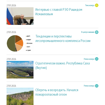
27.05.2026
Тема номера
Интервью с главой РЭО Рашидом
Исмаиловым
27.05.2026
В центре внимания
Тенденции и перспективы
лесопромышленного комплекса России
27.05.2026
Регион номера
Стратегически важно. Республика Саха
(Якутия)
27.05.2026
Регион номера
Сберечь и возродить. Начался
пожароопасный сезон