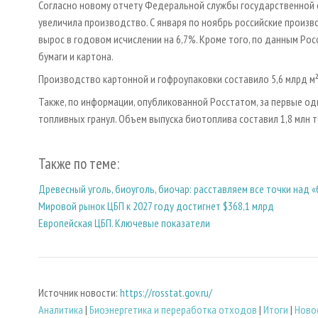
Согласно новому отчету Федеральной службы государственной с
увеличила производство. С января по ноябрь российские произ
вырос в годовом исчислении на 6,7%. Кроме того, по данным Рос
бумаги и картона.
Производство картонной и гофроупаковки составило 5,6 млрд м²,
Также, по информации, опубликованной Росстатом, за первые о
топливных гранул. Объем выпуска биотоплива составил 1,8 млн то
Также по теме:
Древесный уголь, биоуголь, биочар: расставляем все точки над 
Мировой рынок ЦБП к 2027 году достигнет $368,1 млрд
Европейская ЦБП. Ключевые показатели
Источник новости:
https://rosstat.gov.ru/
Аналитика
|
Биoэнергетика и переработка отходов
|
Итоги
|
Ново