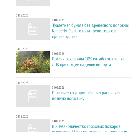
04.08.2026
04.08.2026
Туалетная бумага без древесного волокна:
Kimberly-Clark готовит революцию в
производстве
04.08.2026
04.08.2026
Россия сохранила 10% китайского рынка
ЛПК при общем падении импорта
04.08.2026
04.08.2026
Реки вместо дорог: «Свеза» расширяет
водную логистику
04.08.2026
04.08.2026
В ЯНАО количество грозовых пожаров
выросло в 15 раз по сравнению с прошлым