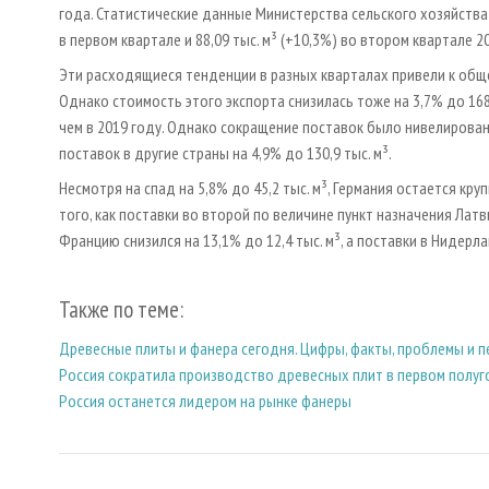
года. Статистические данные Министерства сельского хозяйства 
в первом квартале и 88,09 тыс. м³ (+10,3%) во втором квартале 2
Эти расходящиеся тенденции в разных кварталах привели к общем
Однако стоимость этого экспорта снизилась тоже на 3,7% до 168
чем в 2019 году. Однако сокращение поставок было нивелировано
поставок в другие страны на 4,9% до 130,9 тыс. м³.
Несмотря на спад на 5,8% до 45,2 тыс. м³, Германия остается к
того, как поставки во второй по величине пункт назначения Латви
Францию снизился на 13,1% до 12,4 тыс. м³, а поставки в Нидерлан
Также по теме:
Древесные плиты и фанера сегодня. Цифры, факты, проблемы и 
Россия сократила производство древесных плит в первом полуг
Россия останется лидером на рынке фанеры