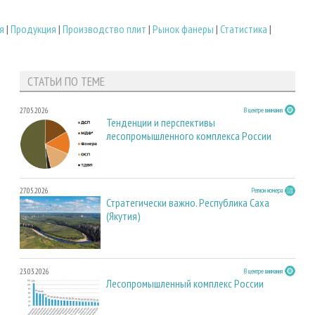
я
|
Продукция
|
Производство плит
|
Рынок фанеры
|
Статистика
|
СТАТЬИ ПО ТЕМЕ
27.05.2026
В центре внимания
Тенденции и перспективы
лесопромышленного комплекса России
27.05.2026
Регион номера
Стратегически важно. Республика Саха
(Якутия)
23.03.2026
В центре внимания
Лесопромышленный комплекс России