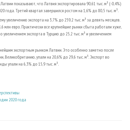
Латвии показывают, что Латвия экспортировала 90,61 тыс. м³ (-0,4%)
020 года. Третий квартал завершился ростом на 1,6% до 80,5 тыс. м³.
у увеличению экспорта на 3,7% до 259,2 тыс. м³ за девять месяцев.
,6 млн евро. Практически все крупнейшие рынки сбыта работали хуже,
 увеличением экспорта в Турцию до 25,2 тыс. м³ и увеличением
рупнейшим экспортным рынком Латвии. Это особенно заметно после
и, Великобританию, упали на 20,6% до 29,6 тыс. м³. Экспорт во
ды упали на 6,3% до 15,9 тыс. м³.
перспективы
одии 2020 года