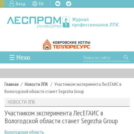
Вход
EN
☰ Меню
ГЛАВНАЯ
РУБРИКИ И ТЕМЫ
Главная
Новости ЛПК
Участником эксперимента ЛесЕГАИС в
РУБРИКИ ЖУРНАЛА
НОВОСТИ
Вологодской области станет Segezha Group
ЛЕСНОЕ ХОЗЯЙСТВО
КАЛЕНДАРЬ СОБЫТИЙ
ПРОЕКТЫ ЛПИ
НОВОСТИ ЛПК
ЛЕСОЗАГОТОВКА
НОВОСТИ ЛПК
АНАЛИТИКА
АРХИВ
Участником эксперимента ЛесЕГАИС в
ЛЕСОПИЛЕНИЕ
НОВОСТИ ЖУРНАЛА
ПРЕДПРИЯТИЯ ЛПК
АРХИВ ЖУРНАЛОВ
Вологодской области станет Segezha Group
О ЖУРНАЛЕ
ДЕРЕВООБРАБОТКА
НОВОСТИ КОМПАНИЙ
ЛЕСНЫЕ РЕГИОНЫ РОССИИ
СТАТЬИ
ПОДПИСКА
РЕКЛАМОДАТЕЛЯМ
Вологодская область