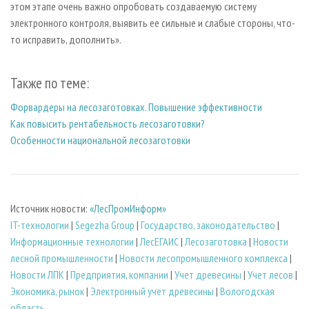
этом этапе очень важно опробовать создаваемую систему
электронного контроля, выявить ее сильные и слабые стороны, что-
то исправить, дополнить».
Также по теме:
Форвардеры на лесозаготовках. Повышение эффективности
Как повысить рентабельность лесозаготовки?
Особенности национальной лесозаготовки
Источник новости:
«ЛесПромИнформ»
IT-технологии
|
Segezha Group
|
Государство, законодательство
|
Информационные технологии
|
ЛесЕГАИС
|
Лесозаготовка
|
Новости
лесной промышленности
|
Новости лесопромышленного комплекса
|
Новости ЛПК
|
Предприятия, компании
|
Учет древесины
|
Учет лесов
|
Экономика, рынок
|
Электронный учет древесины
|
Вологодская
область