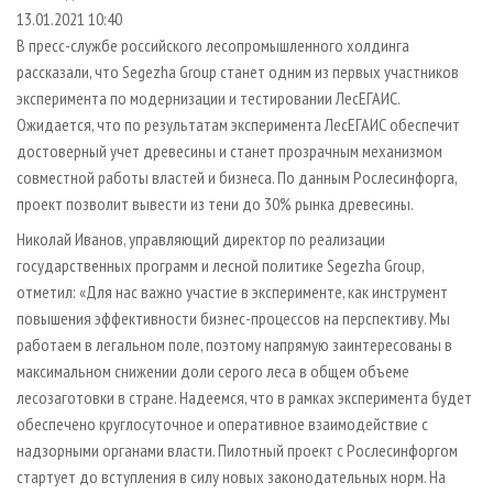
СУШКА ДРЕВЕСИНЫ
ПЕРСОНЫ
КОНТАКТЫ
РЕКЛАМА
13.01.2021 10:40
В пресс-службе российского лесопромышленного холдинга
ПРОИЗВОДСТВО ДРЕВЕСНЫХ ПЛИТ
МОБИЛЬНЫЕ ВЫСТАВКИ
РЕКЛАМА НА САЙТЕ
рассказали, что Segezha Group станет одним из первых участников
ДЕРЕВЯННОЕ ДОМОСТРОЕНИЕ
ОФИЦИАЛЬНЫЕ ДЕЛЕГАЦИИ
эксперимента по модернизации и тестировании ЛесЕГАИС.
ПРОИЗВОДСТВО МЕБЕЛИ
Ожидается, что по результатам эксперимента ЛесЕГАИС обеспечит
ПРИОРИТЕТНЫЕ ИНВЕСТПРОЕКТЫ
достоверный учет древесины и станет прозрачным механизмом
БИОЭНЕРГЕТИКА
RUSSIAN FORESTRY REVIEW
совместной работы властей и бизнеса. По данным Рослесинфорга,
ЦБП
ГАЗЕТА ЛЕСПРОМФОРУМ
проект позволит вывести из тени до 30% рынка древесины.
ИНСТРУМЕНТ И МАТЕРИАЛЫ
БИБЛИОТЕКА СПЕЦИАЛИСТА
Николай Иванов, управляющий директор по реализации
государственных программ и лесной политике Segezha Group,
отметил: «Для нас важно участие в эксперименте, как инструмент
повышения эффективности бизнес-процессов на перспективу. Мы
работаем в легальном поле, поэтому напрямую заинтересованы в
максимальном снижении доли серого леса в общем объеме
лесозаготовки в стране. Надеемся, что в рамках эксперимента будет
обеспечено круглосуточное и оперативное взаимодействие с
надзорными органами власти. Пилотный проект с Рослесинфоргом
стартует до вступления в силу новых законодательных норм. На