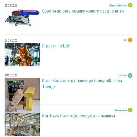
23.03.2026
Деревообработка
Советы по организации малого предприятия
23.03.2026
ЦБП
Страсти по ЦБП
28.11.2025
Развитие
Как в Коми делают клееную балку. «Фанера
Трейд»
28.11.2025
Лесопиление
Northsaw. Пакетоформирующие машины