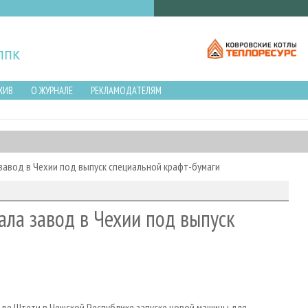
ХИВ
О ЖУРНАЛЕ
РЕКЛАМОДАТЕЛЯМ
авод в Чехии под выпуск специальной крафт-бумаги
ла завод в Чехии под выпуск
роде Штети в Чешской Республике запуске новой машины для