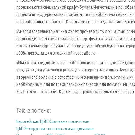
производства специальной крафт-бумаги. Инвестиции в приобрет
проекта по модернизации производства приобретена первая в Е
переработанного волокна. Использовать ее предполагается в из
Бумагоделательная машина будет производить до 130 тыс. тонн 
производителем самого большого портфеля продуктов для потре
и коричневые сорта бумаги, а также двухслойную бумагу из пере
100% пригодна для вторичной переработки.
«Мы хотим предложить переработчикам и владельцам брендов 
продукты для упаковки в рознице и интернет-магазинах. Бумага,
вторичного волокна с естественным внешним видом, отличными 
необходимым для потребительских пакетов для покупок. Мы рад
2021 году», – отмечает Калле Таари, руководитель отдела страте
Также по теме:
Европейская ЦБП. Ключевые показатели
ЦБП Белоруссии: положительная динамика