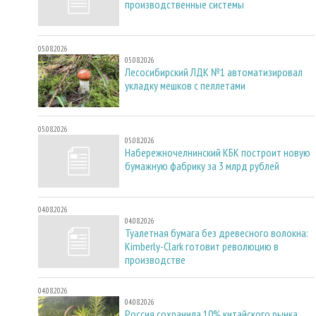
производственные системы
05.08.2026
05.08.2026
Лесосибирский ЛДК №1 автоматизировал
укладку мешков с пеллетами
05.08.2026
05.08.2026
Набережночелнинский КБК построит новую
бумажную фабрику за 3 млрд рублей
04.08.2026
04.08.2026
Туалетная бумага без древесного волокна:
Kimberly-Clark готовит революцию в
производстве
04.08.2026
04.08.2026
Россия сохранила 10% китайского рынка