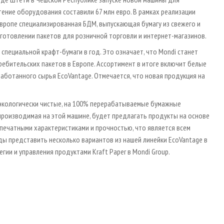
ение оборудования составили 67 млн евро. В рамках реализации
вропе специализированная БДМ, выпускающая бумагу из свежего и
готовлении пакетов для розничной торговли и интернет-магазинов.
специальной крафт-бумаги в год. Это означает, что Mondi станет
бительских пакетов в Европе. Ассортимент в итоге включит белые
работанного сырья EcoVantage. Отмечается, что новая продукция на
экологически чистые, на 100% перерабатываемые бумажные
 производимая на этой машине, будет предлагать продукты на основе
печатными характеристиками и прочностью, что является всем
ы представить несколько вариантов из нашей линейки EcoVantage в
гии и управления продуктами Kraft Paper в Mondi Group.