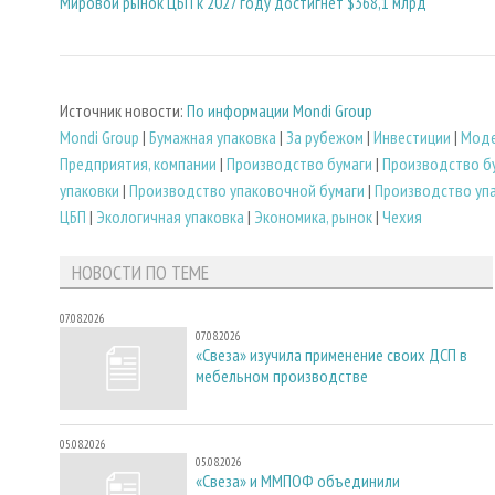
Мировой рынок ЦБП к 2027 году достигнет $368,1 млрд
Источник новости:
По информации Mondi Group
Mondi Group
|
Бумажная упаковка
|
За рубежом
|
Инвестиции
|
Моде
Предприятия, компании
|
Производство бумаги
|
Производство б
упаковки
|
Производство упаковочной бумаги
|
Производство уп
ЦБП
|
Экологичная упаковка
|
Экономика, рынок
|
Чехия
НОВОСТИ ПО ТЕМЕ
07.08.2026
07.08.2026
«Свеза» изучила применение своих ДСП в
мебельном производстве
05.08.2026
05.08.2026
«Свеза» и ММПОФ объединили