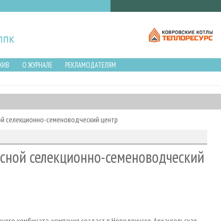
ХИВ
О ЖУРНАЛЕ
РЕКЛАМОДАТЕЛЯМ
ой селекционно-семеноводческий центр
есной селекционно-семеноводческий
ого комбината, компания создаст в Новодвинске, Архангельская