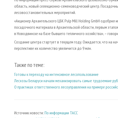
область, новый селекционно-семеноводческий центр. Посадочны
лесовосстановительных мероприятий.
«Акционер Архангельского ЦБК Pulp Mill Holding GmbH одобрил
посадочного материала в Архангельской области, первым этапо
в Новодвинске на базе бывшего тепличного хозяйства», – говор
Создание центра стартует в текущем году. Ожидается, что на на
перспективе их количество увеличится до 9 млн.
Также по теме:
Готовы к переходу на интенсивное лесопользование
Лесхозы Беларуси начали механизировать самые трудоемкие рубк
О практиках ответственного лесоуправления на примере россий
Источник новости:
По информации ТАСС