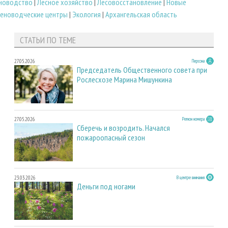
еноводство
|
Лесное хозяйство
|
Лесовосстановление
|
Новые
еноводческие центры
|
Экология
|
Архангельская область
СТАТЬИ ПО ТЕМЕ
27.05.2026
Персона
Председатель Общественного совета при
Рослесхозе Марина Мишункина
27.05.2026
Регион номера
Сберечь и возродить. Начался
пожароопасный сезон
23.03.2026
В центре внимания
Деньги под ногами