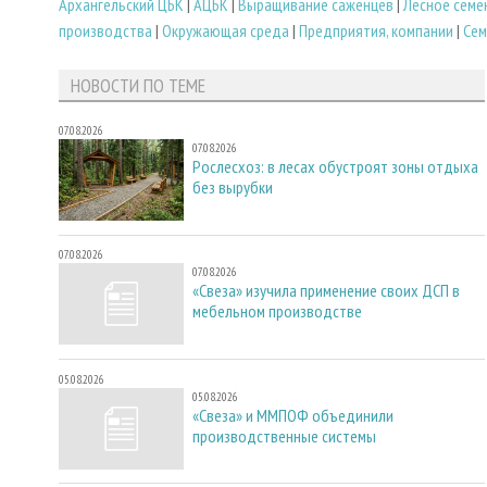
Архангельский ЦБК
|
АЦБК
|
Выращивание саженцев
|
Лесное сем
производства
|
Окружающая среда
|
Предприятия, компании
|
Сем
НОВОСТИ ПО ТЕМЕ
07.08.2026
07.08.2026
Рослесхоз: в лесах обустроят зоны отдыха
без вырубки
07.08.2026
07.08.2026
«Свеза» изучила применение своих ДСП в
мебельном производстве
05.08.2026
05.08.2026
«Свеза» и ММПОФ объединили
производственные системы