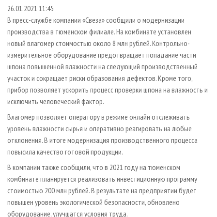
СУШКА ДРЕВЕСИНЫ
ПЕРСОНЫ
КОНТАКТЫ
РЕКЛАМА
26.01.2021 11:45
В пресс-службе компании «Свеза» сообщили о модернизации
ПРОИЗВОДСТВО ДРЕВЕСНЫХ ПЛИТ
МОБИЛЬНЫЕ ВЫСТАВКИ
РЕКЛАМА НА САЙТЕ
производства в тюменском филиале. На комбинате установлен
ДЕРЕВЯННОЕ ДОМОСТРОЕНИЕ
ОФИЦИАЛЬНЫЕ ДЕЛЕГАЦИИ
новый влагомер стоимостью около 8 млн рублей. Контрольно-
ПРОИЗВОДСТВО МЕБЕЛИ
измерительное оборудование предотвращает попадание части
ПРИОРИТЕТНЫЕ ИНВЕСТПРОЕКТЫ
шпона повышенной влажности на следующий производственный
БИОЭНЕРГЕТИКА
RUSSIAN FORESTRY REVIEW
участок и сокращает риски образования дефектов. Кроме того,
ЦБП
ГАЗЕТА ЛЕСПРОМФОРУМ
прибор позволяет ускорить процесс проверки шпона на влажность и
исключить человеческий фактор.
ИНСТРУМЕНТ И МАТЕРИАЛЫ
БИБЛИОТЕКА СПЕЦИАЛИСТА
Влагомер позволяет оператору в режиме онлайн отслеживать
уровень влажности сырья и оперативно реагировать на любые
отклонения. В итоге модернизация производственного процесса
повысила качество готовой продукции.
В компании также сообщили, что в 2021 году на тюменском
комбинате планируется реализовать инвестиционную программу
стоимостью 200 млн рублей. В результате на предприятии будет
повышен уровень экологической безопасности, обновлено
оборудование, улучшатся условия труда.