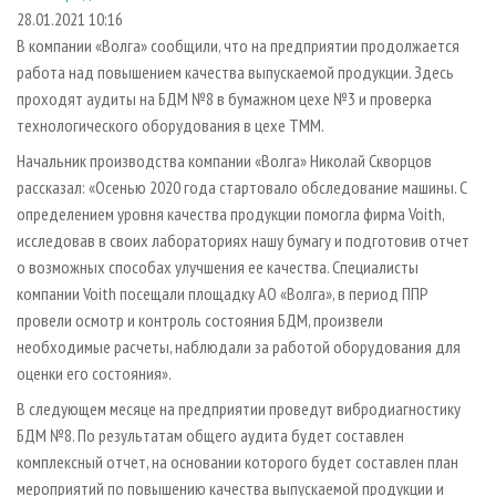
СУШКА ДРЕВЕСИНЫ
ПЕРСОНЫ
КОНТАКТЫ
РЕКЛАМА
28.01.2021 10:16
В компании «Волга» сообщили, что на предприятии продолжается
ПРОИЗВОДСТВО ДРЕВЕСНЫХ ПЛИТ
МОБИЛЬНЫЕ ВЫСТАВКИ
РЕКЛАМА НА САЙТЕ
работа над повышением качества выпускаемой продукции. Здесь
ДЕРЕВЯННОЕ ДОМОСТРОЕНИЕ
ОФИЦИАЛЬНЫЕ ДЕЛЕГАЦИИ
проходят аудиты на БДМ №8 в бумажном цехе №3 и проверка
ПРОИЗВОДСТВО МЕБЕЛИ
технологического оборудования в цехе ТММ.
ПРИОРИТЕТНЫЕ ИНВЕСТПРОЕКТЫ
БИОЭНЕРГЕТИКА
Начальник производства компании «Волга» Николай Скворцов
RUSSIAN FORESTRY REVIEW
рассказал: «Осенью 2020 года стартовало обследование машины. С
ЦБП
ГАЗЕТА ЛЕСПРОМФОРУМ
определением уровня качества продукции помогла фирма Voith,
ИНСТРУМЕНТ И МАТЕРИАЛЫ
БИБЛИОТЕКА СПЕЦИАЛИСТА
исследовав в своих лабораториях нашу бумагу и подготовив отчет
о возможных способах улучшения ее качества. Специалисты
компании Voith посещали площадку АО «Волга», в период ППР
провели осмотр и контроль состояния БДМ, произвели
необходимые расчеты, наблюдали за работой оборудования для
оценки его состояния».
В следующем месяце на предприятии проведут вибродиагностику
БДМ №8. По результатам общего аудита будет составлен
комплексный отчет, на основании которого будет составлен план
мероприятий по повышению качества выпускаемой продукции и