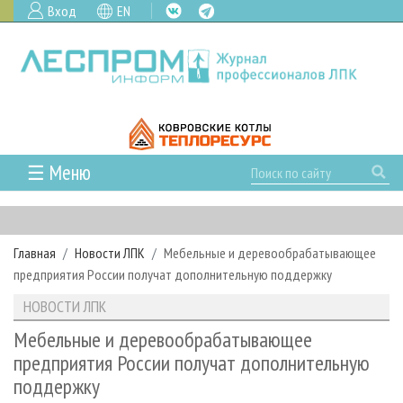
Вход
EN
☰ Меню
ГЛАВНАЯ
РУБРИКИ И ТЕМЫ
Главная
Новости ЛПК
Мебельные и деревообрабатывающее
РУБРИКИ ЖУРНАЛА
НОВОСТИ
предприятия России получат дополнительную поддержку
ЛЕСНОЕ ХОЗЯЙСТВО
КАЛЕНДАРЬ СОБЫТИЙ
ПРОЕКТЫ ЛПИ
НОВОСТИ ЛПК
ЛЕСОЗАГОТОВКА
НОВОСТИ ЛПК
АНАЛИТИКА
АРХИВ
Мебельные и деревообрабатывающее
ЛЕСОПИЛЕНИЕ
НОВОСТИ ЖУРНАЛА
ПРЕДПРИЯТИЯ ЛПК
АРХИВ ЖУРНАЛОВ
предприятия России получат дополнительную
О ЖУРНАЛЕ
поддержку
ДЕРЕВООБРАБОТКА
НОВОСТИ КОМПАНИЙ
ЛЕСНЫЕ РЕГИОНЫ РОССИИ
СТАТЬИ
ПОДПИСКА
РЕКЛАМОДАТЕЛЯМ