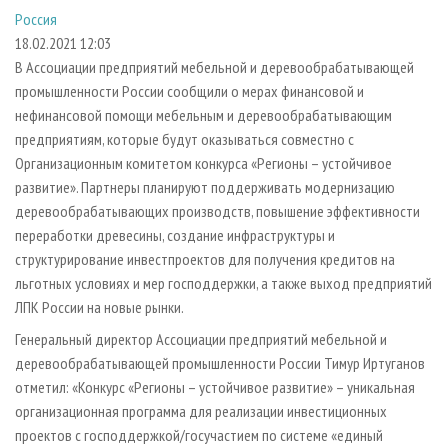
СУШКА ДРЕВЕСИНЫ
ПЕРСОНЫ
КОНТАКТЫ
РЕКЛАМА
Россия
18.02.2021 12:03
ПРОИЗВОДСТВО ДРЕВЕСНЫХ ПЛИТ
МОБИЛЬНЫЕ ВЫСТАВКИ
РЕКЛАМА НА САЙТЕ
В Ассоциации предприятий мебельной и деревообрабатывающей
ДЕРЕВЯННОЕ ДОМОСТРОЕНИЕ
ОФИЦИАЛЬНЫЕ ДЕЛЕГАЦИИ
промышленности России сообщили о мерах финансовой и
ПРОИЗВОДСТВО МЕБЕЛИ
ПРИОРИТЕТНЫЕ ИНВЕСТПРОЕКТЫ
нефинансовой помощи мебельным и деревообрабатывающим
предприятиям, которые будут оказываться совместно с
БИОЭНЕРГЕТИКА
RUSSIAN FORESTRY REVIEW
Организационным комитетом конкурса «Регионы – устойчивое
ЦБП
ГАЗЕТА ЛЕСПРОМФОРУМ
развитие». Партнеры планируют поддерживать модернизацию
деревообрабатывающих производств, повышение эффективности
ИНСТРУМЕНТ И МАТЕРИАЛЫ
БИБЛИОТЕКА СПЕЦИАЛИСТА
переработки древесины, создание инфраструктуры и
структурирование инвестпроектов для получения кредитов на
льготных условиях и мер господдержки, а также выход предприятий
ЛПК России на новые рынки.
Генеральный директор Ассоциации предприятий мебельной и
деревообрабатывающей промышленности России Тимур Иртуганов
отметил: «Конкурс «Регионы – устойчивое развитие» – уникальная
организационная программа для реализации инвестиционных
проектов с господдержкой/госучастием по системе «единый