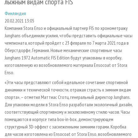
лыжным видам спорта FIS
СУШКА ДРЕВЕСИНЫ
ПЕРСОНЫ
КОНТАКТЫ
РЕКЛАМА
Финляндия
ПРОИЗВОДСТВО ДРЕВЕСНЫХ ПЛИТ
МОБИЛЬНЫЕ ВЫСТАВКИ
РЕКЛАМА НА САЙТЕ
20.02.2021 13:05
ДЕРЕВЯННОЕ ДОМОСТРОЕНИЕ
ОФИЦИАЛЬНЫЕ ДЕЛЕГАЦИИ
Компания Stora Enso и официальный партнер FIS по хронометражу
ПРОИЗВОДСТВО МЕБЕЛИ
ПРИОРИТЕТНЫЕ ИНВЕСТПРОЕКТЫ
Junghans объединили усилия, чтобы представить официальные часы
чемпионата, который пройдет с 23 февраля по 7 марта 2021 года в
БИОЭНЕРГЕТИКА
RUSSIAN FORESTRY REVIEW
Оберстдорфе, Германия. Новые механические спортивные часы
ЦБП
ГАЗЕТА ЛЕСПРОМФОРУМ
Junghans 1972 Automatic FIS Edition будут упакованы в коробку,
изготовленную из возобновляемого материала Ensocoat от Stora
ИНСТРУМЕНТ И МАТЕРИАЛЫ
БИБЛИОТЕКА СПЕЦИАЛИСТА
Enso.
«Эти часы представляют собой идеальное сочетание спортивной
динамики и технической точности, отражая страсть к зимним видам
спорта», – отметил Маттиас Стотц, генеральный директор Junghans.
Для упаковки модели в Stora Enso разработали экологичный дизайн,
соответствующий спортивному и эксклюзивному стилю часов. Часы
помещаются в корпусе типа box-in-box, демонстрирующем
структурный 3D-эффект с заснеженными зимними горами. Коробка
для часов изготовлена из Ensocoat от Stora Enso, возобновляемого