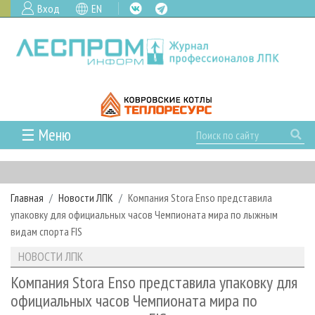
Вход
EN
☰ Меню
ГЛАВНАЯ
РУБРИКИ И ТЕМЫ
Главная
Новости ЛПК
Компания Stora Enso представила
РУБРИКИ ЖУРНАЛА
НОВОСТИ
упаковку для официальных часов Чемпионата мира по лыжным
ЛЕСНОЕ ХОЗЯЙСТВО
КАЛЕНДАРЬ СОБЫТИЙ
видам спорта FIS
ПРОЕКТЫ ЛПИ
ЛЕСОЗАГОТОВКА
НОВОСТИ ЛПК
АНАЛИТИКА
НОВОСТИ ЛПК
АРХИВ
ЛЕСОПИЛЕНИЕ
НОВОСТИ ЖУРНАЛА
ПРЕДПРИЯТИЯ ЛПК
АРХИВ ЖУРНАЛОВ
Компания Stora Enso представила упаковку для
О ЖУРНАЛЕ
официальных часов Чемпионата мира по
ДЕРЕВООБРАБОТКА
НОВОСТИ КОМПАНИЙ
ЛЕСНЫЕ РЕГИОНЫ РОССИИ
СТАТЬИ
ПОДПИСКА
РЕКЛАМОДАТЕЛЯМ