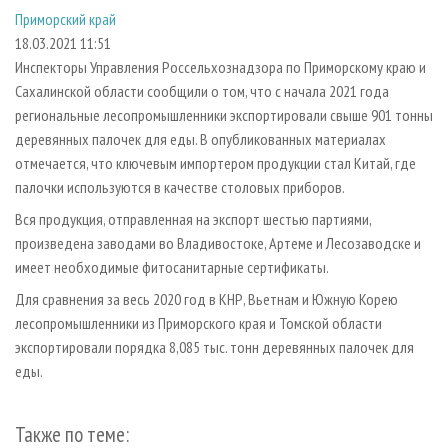
СУШКА ДРЕВЕСИНЫ
ПЕРСОНЫ
КОНТАКТЫ
РЕКЛАМА
Приморский край
18.03.2021 11:51
ПРОИЗВОДСТВО ДРЕВЕСНЫХ ПЛИТ
МОБИЛЬНЫЕ ВЫСТАВКИ
РЕКЛАМА НА САЙТЕ
Инспекторы Управления Россельхознадзора по Приморскому краю и
ДЕРЕВЯННОЕ ДОМОСТРОЕНИЕ
ОФИЦИАЛЬНЫЕ ДЕЛЕГАЦИИ
Сахалинской области сообщили о том, что с начала 2021 года
ПРОИЗВОДСТВО МЕБЕЛИ
ПРИОРИТЕТНЫЕ ИНВЕСТПРОЕКТЫ
региональные лесопромышленники экспортировали свыше 901 тонны
деревянных палочек для еды. В опубликованных материалах
БИОЭНЕРГЕТИКА
RUSSIAN FORESTRY REVIEW
отмечается, что ключевым импортером продукции стал Китай, где
ЦБП
ГАЗЕТА ЛЕСПРОМФОРУМ
палочки используются в качестве столовых приборов.
ИНСТРУМЕНТ И МАТЕРИАЛЫ
БИБЛИОТЕКА СПЕЦИАЛИСТА
Вся продукция, отправленная на экспорт шестью партиями,
произведена заводами во Владивостоке, Артеме и Лесозаводске и
имеет необходимые фитосанитарные сертификаты.
Для сравнения за весь 2020 год в КНР, Вьетнам и Южную Корею
лесопромышленники из Приморского края и Томской области
экспортировали порядка 8,085 тыс. тонн деревянных палочек для
еды.
Также по теме: