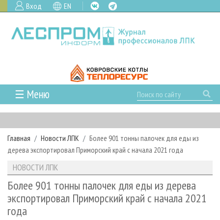
Вход
EN
☰ Меню
ГЛАВНАЯ
РУБРИКИ И ТЕМЫ
Главная
Новости ЛПК
Более 901 тонны палочек для еды из
РУБРИКИ ЖУРНАЛА
НОВОСТИ
дерева экспортировал Приморский край с начала 2021 года
ЛЕСНОЕ ХОЗЯЙСТВО
КАЛЕНДАРЬ СОБЫТИЙ
ПРОЕКТЫ ЛПИ
НОВОСТИ ЛПК
ЛЕСОЗАГОТОВКА
НОВОСТИ ЛПК
АНАЛИТИКА
АРХИВ
Более 901 тонны палочек для еды из дерева
ЛЕСОПИЛЕНИЕ
НОВОСТИ ЖУРНАЛА
ПРЕДПРИЯТИЯ ЛПК
АРХИВ ЖУРНАЛОВ
экспортировал Приморский край с начала 2021
О ЖУРНАЛЕ
года
ДЕРЕВООБРАБОТКА
НОВОСТИ КОМПАНИЙ
ЛЕСНЫЕ РЕГИОНЫ РОССИИ
СТАТЬИ
ПОДПИСКА
РЕКЛАМОДАТЕЛЯМ