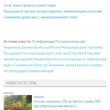
Secal: новые проекты и инвестиции
Продукция из круглых лесоматериалов с минимальными затратами
Склеивание древесины с аккумулированием тепла
Источник новости:
По информации Россельхознадзора
Аналитика
|
Деревообработка
|
Итоги
|
Международная торговля
|
Продукция
|
Россельхознадзор
|
Статистика
|
Торговля
|
Торговля
лесной продукцией
|
Управление Россельхознадзора по Приморскому
краю и Сахалинской области
|
Экономика, рынок
|
Экспорт
|
Экспорт
лесопродукции
|
Приморский край
НОВОСТИ ПО ТЕМЕ
04.08.2026
04.08.2026
Россия сохранила 10% китайского рынка ЛПК
при общем падении импорта