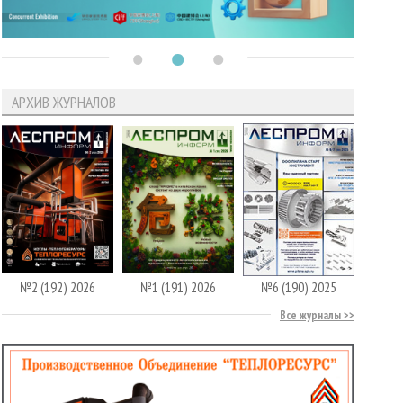
АРХИВ ЖУРНАЛОВ
№2 (192) 2026
№1 (191) 2026
№6 (190) 2025
Все журналы