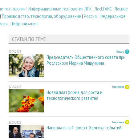
е технологии
|
Информационные технологии ЛПК
|
ЛесЕГАИС
|
Лесное
|
Производство, технологии, оборудование
|
Россия
|
Федеральное
ация
|
Цифровизация
СТАТЬИ ПО ТЕМЕ
27.05.2026
Персона
Председатель Общественного совета при
Рослесхозе Марина Мишункина
27.05.2026
Тема номера
Новая платформа для роста и
технологического развития
27.05.2026
Тема номера
Национальный проект. Хроника событий