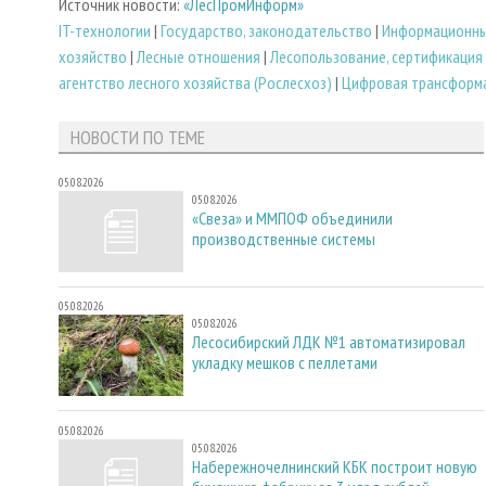
Источник новости:
«ЛесПромИнформ»
IT-технологии
|
Государство, законодательство
|
Информационны
хозяйство
|
Лесные отношения
|
Лесопользование, сертификация
агентство лесного хозяйства (Рослесхоз)
|
Цифровая трансформ
НОВОСТИ ПО ТЕМЕ
05.08.2026
05.08.2026
«Свеза» и ММПОФ объединили
производственные системы
05.08.2026
05.08.2026
Лесосибирский ЛДК №1 автоматизировал
укладку мешков с пеллетами
05.08.2026
05.08.2026
Набережночелнинский КБК построит новую