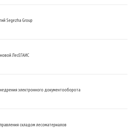
гий Segezha Group
 новой ЛесЕГАИС
 внедрения электронного документооборота
 управления складом лесоматериалов