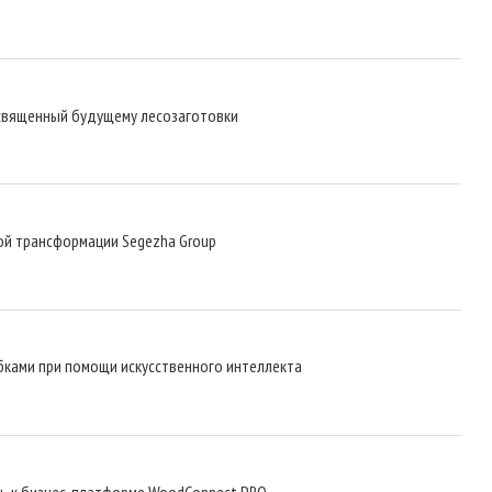
освященный будущему лесозаготовки
ой трансформации Segezha Group
бками при помощи искусственного интеллекта
ь к бизнес-платформе WoodConnect.PRO