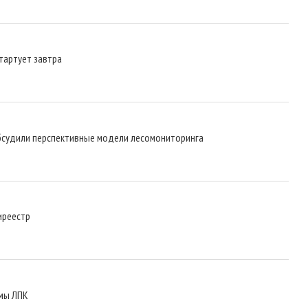
тартует завтра
обсудили перспективные модели лесомониторинга
иреестр
мы ЛПК