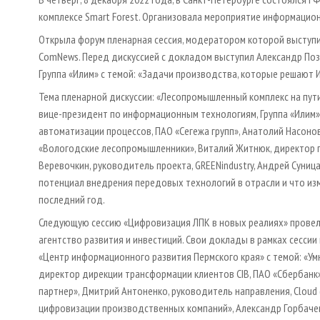
комплексе Smart Forest. Организовала мероприятие информацио
Открыла форум пленарная сессия, модератором которой выступи
ComNews. Перед дискуссией с докладом выступил Александр Поз
Группа «Илим» с темой: «Задачи производства, которые решают 
Тема пленарной дискуссии: «Лесопромышленный комплекс на пути 
вице-президент по информационным технологиям, Группа «Илим»
автоматизации процессов, ПАО «Сегежа групп», Анатолий Насоно
«Вологодские лесопромышленники», Виталий Житнюк, директор п
Веревочкин, руководитель проекта, GREENindustry, Андрей Суниц
потенциал внедрения передовых технологий в отрасли и что из
последний год.
Следующую сессию «Цифровизация ЛПК в новых реалиях» провел 
агентство развития и инвестиций. Свои доклады в рамках сессии
«Центр информационного развития Пермского края» с темой: «У
директор дирекции трансформации клиентов CIB, ПАО «Сбербанк» 
партнер», Дмитрий Антоненко, руководитель направления, Cloud 
цифровизации производственных компаний», Александр Горбачев