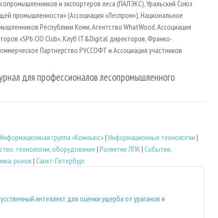
лесопромышленников и экспортеров леса (ПАЛЭКС), Уральский Союз
щей промышленности» (Ассоциация «Леспром»), Национальное
омышленников Республики Коми, Агентство WhatWood, Ассоциация
ров «SPb CIO Club», Клуб IT&Digital директоров, Франко-
Некоммерческое Партнерство РУССОФТ и Ассоциация участников
урнал для профессионалов лесопромышленного
Информационная группа «Комньюс»
|
Информационные технологии
|
тво, технологии, оборудование
|
Развитие ЛПК
|
События,
ика, рынок
|
Санкт-Петербург
скусственный интеллект для оценки ущерба от ураганов и