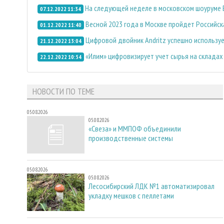
На следующей неделе в московском шоуруме 
07.12.2022 11:34
Весной 2023 года в Москве пройдет Российс
01.12.2022 11:40
Цифровой двойник Andritz успешно используе
21.12.2022 13:04
«Илим» цифровизирует учет сырья на склада
22.12.2022 10:54
НОВОСТИ ПО ТЕМЕ
05.08.2026
05.08.2026
«Свеза» и ММПОФ объединили
производственные системы
05.08.2026
05.08.2026
Лесосибирский ЛДК №1 автоматизировал
укладку мешков с пеллетами