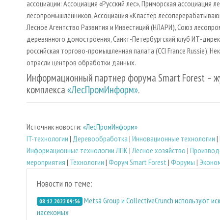
ассоциации: Ассоциация «Русский лес», Приморская ассоциация 
лесопромышленников, Ассоциация «Кластер лесоперерабатываю
Лесное Агентство Развития и Инвестиций (НЛАРИ), Союз лесопр
деревянного домостроения, Санкт-Петербургский клуб ИТ-директо
российская торгово-промышленная палата (CCI France Russie), 
отрасли центров обработки данных.
Информационный партнер форума Smart Forest – ж
комплекса
«ЛесПромИнформ»
.
Источник новости:
«ЛесПромИнформ»
IT-технологии
|
Деревообработка
|
Инновационные технологии
|
Информационные технологии ЛПК
|
Лесное хозяйство
|
Производс
мероприятия
|
Технологии
|
Форум Smart Forest
|
Форумы
|
Эконом
Новости по теме:
Metsä Group и CollectiveCrunch используют и
08.12.2022 09:56
насекомых