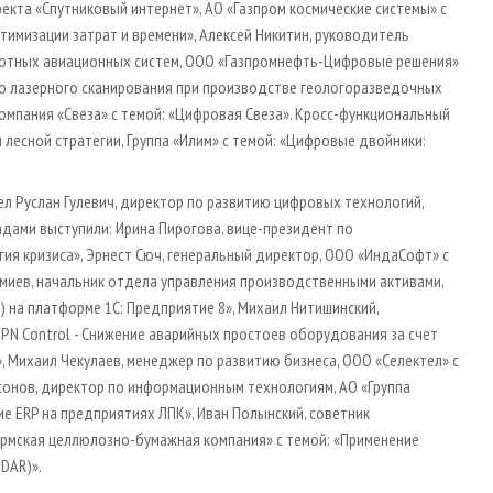
екта «Спутниковый интернет», АО «Газпром космические системы» с
тимизации затрат и времени», Алексей Никитин, руководитель
илотных авиационных систем, ООО «Газпромнефть-Цифровые решения»
го лазерного сканирования при производстве геологоразведочных
Компания «Свеза» с темой: «Цифровая Свеза». Кросс-функциональный
лесной стратегии, Группа «Илим» с темой: «Цифровые двойники:
л Руслан Гулевич, директор по развитию цифровых технологий,
ладами выступили: Ирина Пирогова, вице-президент по
гия кризиса», Эрнест Сюч, генеральный директор, ООО «ИндаСофт» с
амиев, начальник отдела управления производственными активами,
) на платформе 1С: Предприятие 8», Михаил Нитишинский,
PN Control - Снижение аварийных простоев оборудования за счет
 Михаил Чекулаев, менеджер по развитию бизнеса, ООО «Селектел» с
сонов, директор по информационным технологиям, АО «Группа
е ERP на предприятиях ЛПК», Иван Полынский, советник
ермская целлюлозно-бумажная компания» с темой: «Применение
DAR)».