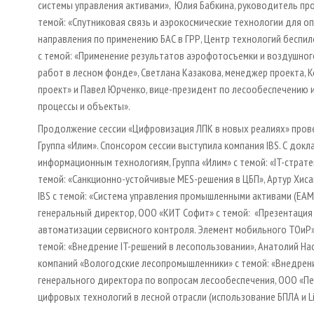
системы управления активами», Юлия Бабкина, руководитель про
темой: «Спутниковая связь и аэрокосмические технологии для оп
направления по применению БАС в ГРР, Центр технологий бесп
с темой: «Применение результатов аэрофотосъемки и воздушно
работ в лесном фонде», Светлана Казакова, менеджер проекта, 
проект» и Павел Юрченко, вице-президент по лесообеспечению и 
процессы и объекты».
Продолжение сессии «Цифровизация ЛПК в новых реалиях» прове
Группа «Илим». Спонсором сессии выступила компания IBS. С док
информационным технологиям, Группа «Илим» с темой: «IT-страте
темой: «Санкционно-устойчивые MES-решения в ЦБП», Артур Хис
IBS с темой: «Система управления промышленными активами (EAM
генеральный директор, ООО «КИТ Софит» с темой: «Презентация 
автоматизации сервисного контроля. Элемент мобильного ТОиР»,
темой: «Внедрение IT-решений в лесопользовании», Анатолий На
компаний «Вологодские лесопромышленники» с темой: «Внедрени
генерального директора по вопросам лесообеспечения, ООО «П
цифровых технологий в лесной отрасли (использование БПЛА и Li