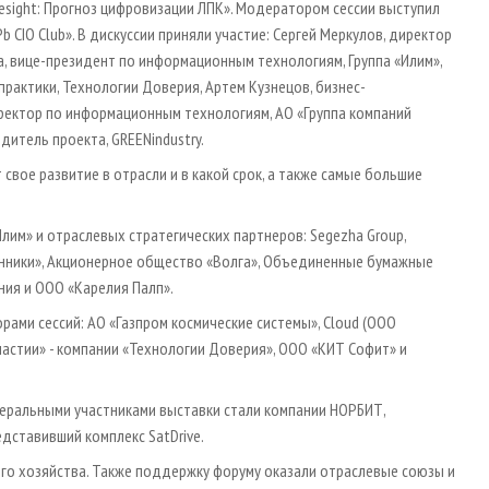
esight: Прогноз цифровизации ЛПК». Модератором сессии выступил
b CIO Club». В дискуссии приняли участие: Сергей Меркулов, директор
а, вице-президент по информационным технологиям, Группа «Илим»,
рактики, Технологии Доверия, Артем Кузнецов, бизнес-
директор по информационным технологиям, АО «Группа компаний
итель проекта, GREENindustry.
 свое развитие в отрасли и в какой срок, а также самые большие
лим» и отраслевых стратегических партнеров: Segezha Group,
енники», Акционерное общество «Волга», Объединенные бумажные
ия и ООО «Карелия Палп».
ами сессий: АО «Газпром космические системы», Cloud (ООО
участии» - компании «Технологии Доверия», ООО «КИТ Софит» и
неральными участниками выставки стали компании НОРБИТ,
едставивший комплекс SatDrive.
го хозяйства. Также поддержку форуму оказали отраслевые союзы и