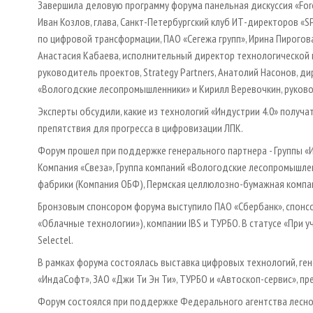
Завершила деловую программу форума панельная дискуссия «For
Иван Козлов, глава, Санкт-Петербургский клуб ИТ-директоров «SP
по цифровой трансформации, ПАО «Сегежа групп», Ирина Пирогов
Анастасия Кабаева, исполнительный директор технологической п
руководитель проектов, Strategy Partners, Анатолий Насонов, 
«Вологодские лесопромышленники» и Кирилл Веревочкин, руковод
Эксперты обсудили, какие из технологий «Индустрии 4.0» получат
препятствия для прогресса в цифровизации ЛПК.
Форум прошел при поддержке генерального партнера - Группы «И
Компания «Свеза», Группа компаний «Вологодские лесопромышл
фабрики (Компания ОБФ), Пермская целлюлозно-бумажная компан
Бронзовым спонсором форума выступило ПАО «Сбербанк», спонсор
«Облачные технологии»), компании IBS и ТУРБО. В статусе «При 
Selectel.
В рамках форума состоялась выставка цифровых технологий, ге
«ИндаСофт», ЗАО «Джи Ти Эн Ти», ТУРБО и «Автоскоп-сервис», пр
Форум состоялся при поддержке Федерального агентства лесно