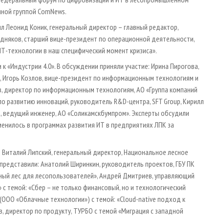
нной группой ComNews.
л Леонид Коник, генеральный директор – главный редактор,
дняков, старший вице-президент по операционной деятельности,
ИТ-технологии в наш специфический момент кризиса».
к «Индустрии 4.0». В обсуждении приняли участие: Ирина Пирогова,
, Игорь Козлов, вице-президент по информационным технологиям и
в, директор по информационным технологиям, АО «Группа компаний
о развитию инноваций, руководитель R&D-центра, SFT Group, Кирилл
а, ведущий инженер, АО «Соликамскбумпром». Эксперты обсудили
менилось в программах развития ИТ в предприятиях ЛПК за
Виталий Липский, генеральный директор, Национальное лесное
 представили: Анатолий Ширинкин, руководитель проектов, ГБУ ПК
мный лес для лесопользователей», Андрей Дмитриев, управляющий
с темой: «Сбер – не только финансовый, но и технологический
(ООО «Облачные технологии») с темой: «Cloud-native подход к
, директор по продукту, ТУРБО с темой «Миграция с западной