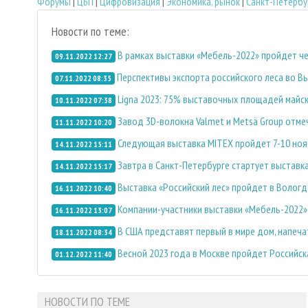
Форумы
|
ЦБП
|
Цифровизация
|
Экономика, рынок
|
Санкт-Петербу
Новости по теме:
В рамках выставки «Мебель-2022» пройдет чет
09.11.2022 12:27
Перспективы экспорта российского леса во В
07.11.2022 08:35
Ligna 2023: 75% выставочных площадей майс
10.11.2022 07:38
Завод 3D-волокна Valmet и Metsä Group отме
11.11.2022 10:20
Следующая выставка MITEX пройдет 7-10 ноя
14.11.2022 15:11
Завтра в Санкт-Петербурге стартует выставк
14.11.2022 15:17
Выставка «Российский лес» пройдет в Вологд
16.11.2022 10:40
Компании-участники выставки «Мебель-2022» 
16.11.2022 13:07
В США представят первый в мире дом, напеч
18.11.2022 08:34
Весной 2023 года в Москве пройдет Российс
01.12.2022 11:40
НОВОСТИ ПО ТЕМЕ