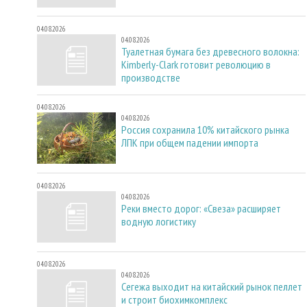
04.08.2026
04.08.2026
Туалетная бумага без древесного волокна:
Kimberly-Clark готовит революцию в
производстве
04.08.2026
04.08.2026
Россия сохранила 10% китайского рынка
ЛПК при общем падении импорта
04.08.2026
04.08.2026
Реки вместо дорог: «Свеза» расширяет
водную логистику
04.08.2026
04.08.2026
Сегежа выходит на китайский рынок пеллет
и строит биохимкомплекс