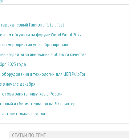
рг
ырехдневный Furniture Retail Fest
ьетнам обсудили на форуме Wood World 2022
кого мероприятия уже забронировано
чен наградой за инновации в области качества
бря 2023 года
а оборудования и технологий для ЦБП PulpFor
е в начале декабря
готовы занять нишу Ikea в России
атанный из биоматериалов на 3D-принтере
кая строительная неделя
СТАТЬИ ПО ТЕМЕ