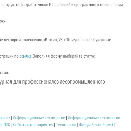
х продуктов разработчиков ИТ-решений и программного обеспечения
юс».
ские лесопромышленники», «Волга», УК «Объединенные бумажные
истрации по
ссылке
. Заполняя форму, выбирайте статус
стия.
урнал для профессионалов лесопромышленного
мньюс»
|
Информационные технологии
|
Информационные технологии
ие ЛПК
|
События, мероприятия
|
Технологии
|
Форум Smart Forest
|