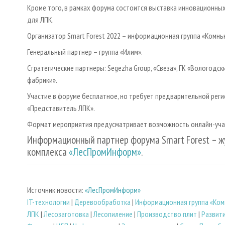
Кроме того, в рамках форума состоится выставка инновационны
для ЛПК.
Организатор Smart Forest 2022 – информационная группа «Комнь
Генеральный партнер – группа «Илим».
Стратегические партнеры: Segezha Group, «Свеза», ГК «Вологод
фабрики».
Участие в форуме бесплатное, но требует предварительной рег
«Представитель ЛПК».
Формат мероприятия предусматривает возможность онлайн-уча
Информационный партнер форума Smart Forest – ж
комплекса
«ЛесПромИнформ»
.
Источник новости:
«ЛесПромИнформ»
IT-технологии
|
Деревообработка
|
Информационная группа «Ко
ЛПК
|
Лесозаготовка
|
Лесопиление
|
Производство плит
|
Развит