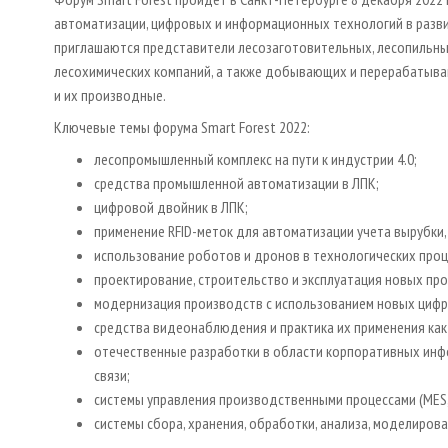
автоматизации, цифровых и информационных технологий в разв
приглашаются представители лесозаготовительных, лесопильн
лесохимических компаний, а также добывающих и перерабатыва
и их производные.
Ключевые темы форума Smart Forest 2022:
лесопромышленный комплекс на пути к индустрии 4.0;
средства промышленной автоматизации в ЛПК;
цифровой двойник в ЛПК;
применение RFID-меток для автоматизации учета вырубки
использование роботов и дронов в технологических проц
проектирование, строительство и эксплуатация новых п
модернизация производств с использованием новых цифр
средства видеонаблюдения и практика их применения как
отечественные разработки в области корпоративных инф
связи;
системы управления производственными процессами (MES,
системы сбора, хранения, обработки, анализа, моделирова