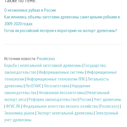
Также по теме:
О незаконных рубках в России
Как менялись объемы заготовки древесины санитарными рубками в
2009-2020 годах
Готов ли российский леспром к мораторию на экспорт древесины?
Источник новости:
Рослесхоз
Борьба с нелегальной заготовкой древесины
|
Государство,
законодательство
|
Информационные системы
|
Информационные
технологии
|
Информационные технологии ЛПК
|
Легальность
древесины
|
ЛесЕГАИС
|
Лесозаготовка
|
Нарушение
законодательства
|
Незаконная лесозаготовка
|
Нелегальный
экспорт леса
|
Реформа законодательства
|
Россия
|
Учет древесины
|
ФГИС ЛК
|
Федеральное агентство лесного хозяйства (Рослесхоз)
|
Экономика, рынок
|
Экспорт нелегальной древесины
|
Электронный
учет древесины