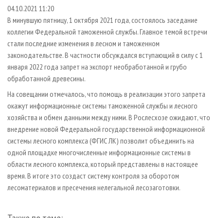
СУШКА ДРЕВЕСИНЫ
ПЕРСОНЫ
КОНТАКТЫ
РЕКЛАМА
04.10.2021 11:20
В минувшую пятницу, 1 октября 2021 года, состоялось заседание
ПРОИЗВОДСТВО ДРЕВЕСНЫХ ПЛИТ
МОБИЛЬНЫЕ ВЫСТАВКИ
РЕКЛАМА НА САЙТЕ
коллегии Федеральной таможенной службы. Главное темой встречи
ДЕРЕВЯННОЕ ДОМОСТРОЕНИЕ
ОФИЦИАЛЬНЫЕ ДЕЛЕГАЦИИ
стали последние изменения в лесном и таможенном
ПРОИЗВОДСТВО МЕБЕЛИ
законодательстве. В частности обсуждался вступающий в силу с 1
ПРИОРИТЕТНЫЕ ИНВЕСТПРОЕКТЫ
января 2022 года запрет на экспорт необработанной и грубо
БИОЭНЕРГЕТИКА
RUSSIAN FORESTRY REVIEW
обработанной древесины.
ЦБП
ГАЗЕТА ЛЕСПРОМФОРУМ
На совещании отмечалось, что помощь в реализации этого запрета
ИНСТРУМЕНТ И МАТЕРИАЛЫ
БИБЛИОТЕКА СПЕЦИАЛИСТА
окажут информационные системы таможенной службы и лесного
хозяйства и обмен данными между ними. В Рослесхозе ожидают, что
внедрение новой Федеральной государственной информационной
системы лесного комплекса (ФГИС ЛК) позволит объединить на
одной площадке многочисленные информационные системы в
области лесного комплекса, который представлены в настоящее
время. В итоге это создаст систему контроля за оборотом
лесоматериалов и пресечения нелегальной лесозаготовки.