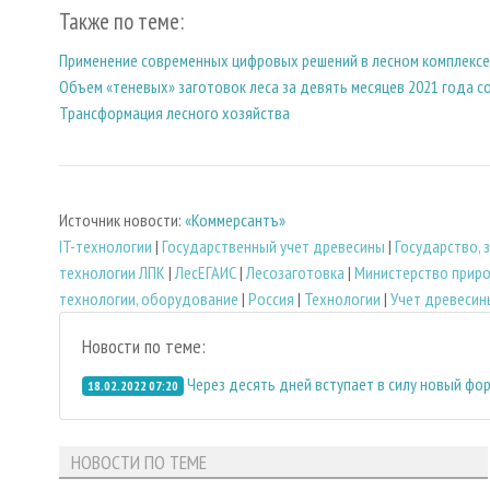
Также по теме:
Применение современных цифровых решений в лесном комплексе
Объем «теневых» заготовок леса за девять месяцев 2021 года с
Трансформация лесного хозяйства
Источник новости:
«Коммерсантъ»
IT-технологии
|
Государственный учет древесины
|
Государство,
технологии ЛПК
|
ЛесЕГАИС
|
Лесозаготовка
|
Министерство приро
технологии, оборудование
|
Россия
|
Технологии
|
Учет древесин
Новости по теме:
Через десять дней вступает в силу новый фо
18.02.2022 07:20
НОВОСТИ ПО ТЕМЕ