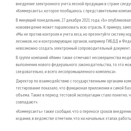
внедрение электронного учета лесной продукции в стране следу
«Коммерсантъ», которое пообщалось с представителыми компан
В минувший понедельник, 27 декабря 2021 года, «Ъ» опубликова
нововведение может парализовать всю отрасль. К примеру, зам
«Мы не против контроля и учета леса, но презентуйте систему н
лесников, но и контролирующих органов, например ГИБДД и Фед
невозможно создать электронный сопроводительный документ. С
В группе компаний «Илим» также отмечают несовершенства модер
выполнения нового федерального законодательства, то это мож
следовательно, и всего лесопромышленного комплекса».
Директор по взаимодействию с государственными органами комп
тестирование показало, что функционал приложения и самой ба
объема. Также в период тестовой эксплуатации стало понятно,
совпадают».
«Коммерсантъ» также сообщил, что о переносе сроков внедрения
издания, в ведомстве отметили, что на начальных этапах рабо