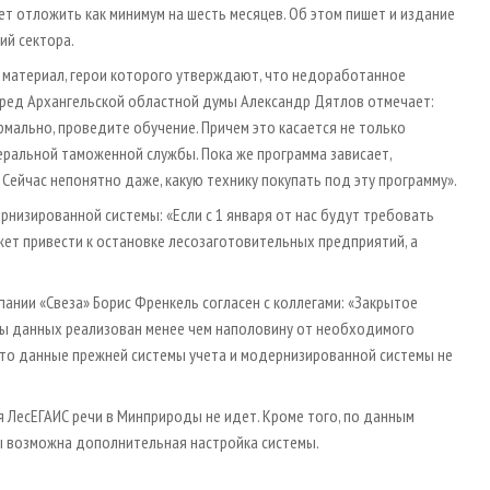
ет отложить как минимум на шесть месяцев. Об этом пишет и издание
ий сектора.
л материал, герои которого утверждают, что недоработанное
пред Архангельской областной думы Александр Дятлов отмечает:
ормально, проведите обучение. Причем это касается не только
еральной таможенной службы. Пока же программа зависает,
ейчас непонятно даже, какую технику покупать под эту программу».
низированной системы: «Если с 1 января от нас будут требовать
ет привести к остановке лесозаготовительных предприятий, а
ании «Свеза» Борис Френкель согласен с коллегами: «Закрытое
зы данных реализован менее чем наполовину от необходимого
 что данные прежней системы учета и модернизированной системы не
 ЛесЕГАИС речи в Минприроды не идет. Кроме того, по данным
ты возможна дополнительная настройка системы.