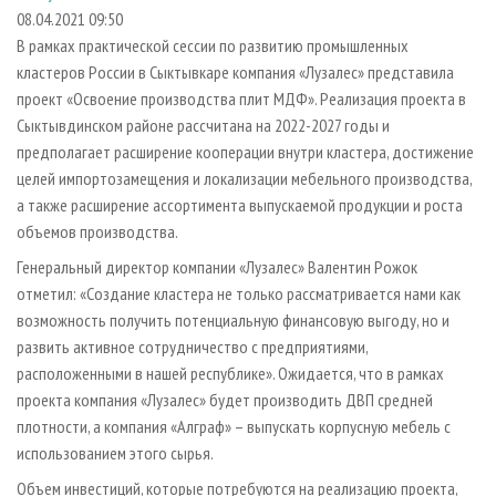
СУШКА ДРЕВЕСИНЫ
ПЕРСОНЫ
КОНТАКТЫ
РЕКЛАМА
08.04.2021 09:50
В рамках практической сессии по развитию промышленных
ПРОИЗВОДСТВО ДРЕВЕСНЫХ ПЛИТ
МОБИЛЬНЫЕ ВЫСТАВКИ
РЕКЛАМА НА САЙТЕ
кластеров России в Сыктывкаре компания «Лузалес» представила
ДЕРЕВЯННОЕ ДОМОСТРОЕНИЕ
ОФИЦИАЛЬНЫЕ ДЕЛЕГАЦИИ
проект «Освоение производства плит МДФ». Реализация проекта в
ПРОИЗВОДСТВО МЕБЕЛИ
Сыктывдинском районе рассчитана на 2022-2027 годы и
ПРИОРИТЕТНЫЕ ИНВЕСТПРОЕКТЫ
предполагает расширение кооперации внутри кластера, достижение
БИОЭНЕРГЕТИКА
RUSSIAN FORESTRY REVIEW
целей импортозамещения и локализации мебельного производства,
ЦБП
ГАЗЕТА ЛЕСПРОМФОРУМ
а также расширение ассортимента выпускаемой продукции и роста
объемов производства.
ИНСТРУМЕНТ И МАТЕРИАЛЫ
БИБЛИОТЕКА СПЕЦИАЛИСТА
Генеральный директор компании «Лузалес» Валентин Рожок
отметил: «Создание кластера не только рассматривается нами как
возможность получить потенциальную финансовую выгоду, но и
развить активное сотрудничество с предприятиями,
расположенными в нашей республике». Ожидается, что в рамках
проекта компания «Лузалес» будет производить ДВП средней
плотности, а компания «Алграф» – выпускать корпусную мебель с
использованием этого сырья.
Объем инвестиций, которые потребуются на реализацию проекта,