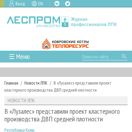
Вход
EN
☰ Меню
ГЛАВНАЯ
РУБРИКИ И ТЕМЫ
Главная
Новости ЛПК
В «Лузалес» представили проект
РУБРИКИ ЖУРНАЛА
НОВОСТИ
кластерного производства ДВП средней плотности
ЛЕСНОЕ ХОЗЯЙСТВО
КАЛЕНДАРЬ СОБЫТИЙ
ПРОЕКТЫ ЛПИ
НОВОСТИ ЛПК
ЛЕСОЗАГОТОВКА
НОВОСТИ ЛПК
АНАЛИТИКА
АРХИВ
В «Лузалес» представили проект кластерного
ЛЕСОПИЛЕНИЕ
НОВОСТИ ЖУРНАЛА
ПРЕДПРИЯТИЯ ЛПК
АРХИВ ЖУРНАЛОВ
производства ДВП средней плотности
О ЖУРНАЛЕ
ДЕРЕВООБРАБОТКА
НОВОСТИ КОМПАНИЙ
ЛЕСНЫЕ РЕГИОНЫ РОССИИ
СТАТЬИ
ПОДПИСКА
РЕКЛАМОДАТЕЛЯМ
Республика Коми