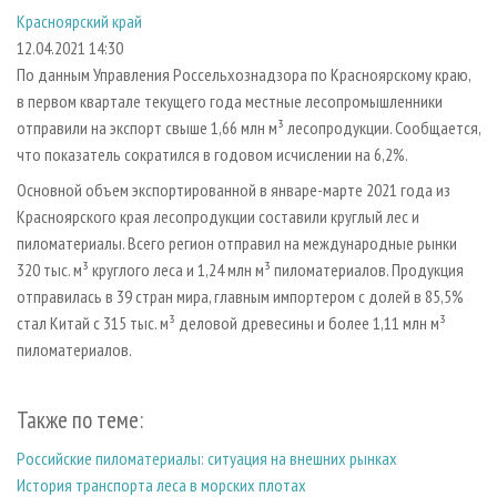
СУШКА ДРЕВЕСИНЫ
ПЕРСОНЫ
КОНТАКТЫ
РЕКЛАМА
Красноярский край
12.04.2021 14:30
ПРОИЗВОДСТВО ДРЕВЕСНЫХ ПЛИТ
МОБИЛЬНЫЕ ВЫСТАВКИ
РЕКЛАМА НА САЙТЕ
По данным Управления Россельхознадзора по Красноярскому краю,
ДЕРЕВЯННОЕ ДОМОСТРОЕНИЕ
ОФИЦИАЛЬНЫЕ ДЕЛЕГАЦИИ
в первом квартале текущего года местные лесопромышленники
ПРОИЗВОДСТВО МЕБЕЛИ
ПРИОРИТЕТНЫЕ ИНВЕСТПРОЕКТЫ
отправили на экспорт свыше 1,66 млн м³ лесопродукции. Сообщается,
что показатель сократился в годовом исчислении на 6,2%.
БИОЭНЕРГЕТИКА
RUSSIAN FORESTRY REVIEW
Основной объем экспортированной в январе-марте 2021 года из
ЦБП
ГАЗЕТА ЛЕСПРОМФОРУМ
Красноярского края лесопродукции составили круглый лес и
ИНСТРУМЕНТ И МАТЕРИАЛЫ
БИБЛИОТЕКА СПЕЦИАЛИСТА
пиломатериалы. Всего регион отправил на международные рынки
320 тыс. м³ круглого леса и 1,24 млн м³ пиломатериалов. Продукция
отправилась в 39 стран мира, главным импортером с долей в 85,5%
стал Китай с 315 тыс. м³ деловой древесины и более 1,11 млн м³
пиломатериалов.
Также по теме:
Российские пиломатериалы: ситуация на внешних рынках
История транспорта леса в морских плотах