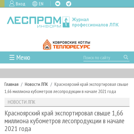
Вход
EN
☰ Меню
ГЛАВНАЯ
РУБРИКИ И ТЕМЫ
Главная
Новости ЛПК
Красноярский край экспортировал свыше
РУБРИКИ ЖУРНАЛА
НОВОСТИ
1,66 миллиона кубометров лесопродукции в начале 2021 года
ЛЕСНОЕ ХОЗЯЙСТВО
КАЛЕНДАРЬ СОБЫТИЙ
ПРОЕКТЫ ЛПИ
НОВОСТИ ЛПК
ЛЕСОЗАГОТОВКА
НОВОСТИ ЛПК
АНАЛИТИКА
АРХИВ
Красноярский край экспортировал свыше 1,66
ЛЕСОПИЛЕНИЕ
НОВОСТИ ЖУРНАЛА
ПРЕДПРИЯТИЯ ЛПК
АРХИВ ЖУРНАЛОВ
миллиона кубометров лесопродукции в начале
О ЖУРНАЛЕ
2021 года
ДЕРЕВООБРАБОТКА
НОВОСТИ КОМПАНИЙ
ЛЕСНЫЕ РЕГИОНЫ РОССИИ
СТАТЬИ
ПОДПИСКА
РЕКЛАМОДАТЕЛЯМ