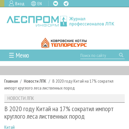
Вход
EN
☰ Меню
ГЛАВНАЯ
РУБРИКИ И ТЕМЫ
Главная
Новости ЛПК
В 2020 году Китай на 17% сократил
РУБРИКИ ЖУРНАЛА
НОВОСТИ
импорт круглого леса лиственных пород
ЛЕСНОЕ ХОЗЯЙСТВО
КАЛЕНДАРЬ СОБЫТИЙ
ПРОЕКТЫ ЛПИ
НОВОСТИ ЛПК
ЛЕСОЗАГОТОВКА
НОВОСТИ ЛПК
АНАЛИТИКА
АРХИВ
В 2020 году Китай на 17% сократил импорт
ЛЕСОПИЛЕНИЕ
НОВОСТИ ЖУРНАЛА
ПРЕДПРИЯТИЯ ЛПК
АРХИВ ЖУРНАЛОВ
круглого леса лиственных пород
О ЖУРНАЛЕ
ДЕРЕВООБРАБОТКА
НОВОСТИ КОМПАНИЙ
ЛЕСНЫЕ РЕГИОНЫ РОССИИ
СТАТЬИ
ПОДПИСКА
РЕКЛАМОДАТЕЛЯМ
Китай