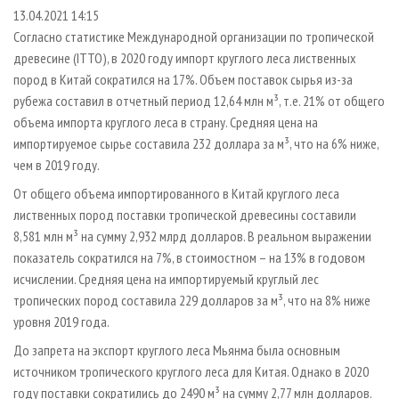
СУШКА ДРЕВЕСИНЫ
ПЕРСОНЫ
КОНТАКТЫ
РЕКЛАМА
13.04.2021 14:15
Согласно статистике Международной организации по тропической
ПРОИЗВОДСТВО ДРЕВЕСНЫХ ПЛИТ
МОБИЛЬНЫЕ ВЫСТАВКИ
РЕКЛАМА НА САЙТЕ
древесине (ITTO), в 2020 году импорт круглого леса лиственных
ДЕРЕВЯННОЕ ДОМОСТРОЕНИЕ
ОФИЦИАЛЬНЫЕ ДЕЛЕГАЦИИ
пород в Китай сократился на 17%. Объем поставок сырья из-за
ПРОИЗВОДСТВО МЕБЕЛИ
рубежа составил в отчетный период 12,64 млн м³, т.е. 21% от общего
ПРИОРИТЕТНЫЕ ИНВЕСТПРОЕКТЫ
объема импорта круглого леса в страну. Средняя цена на
БИОЭНЕРГЕТИКА
RUSSIAN FORESTRY REVIEW
импортируемое сырье составила 232 доллара за м³, что на 6% ниже,
ЦБП
ГАЗЕТА ЛЕСПРОМФОРУМ
чем в 2019 году.
ИНСТРУМЕНТ И МАТЕРИАЛЫ
БИБЛИОТЕКА СПЕЦИАЛИСТА
От общего объема импортированного в Китай круглого леса
лиственных пород поставки тропической древесины составили
8,581 млн м³ на сумму 2,932 млрд долларов. В реальном выражении
показатель сократился на 7%, в стоимостном – на 13% в годовом
исчислении. Средняя цена на импортируемый круглый лес
тропических пород составила 229 долларов за м³, что на 8% ниже
уровня 2019 года.
До запрета на экспорт круглого леса Мьянма была основным
источником тропического круглого леса для Китая. Однако в 2020
году поставки сократились до 2490 м³ на сумму 2,77 млн долларов.