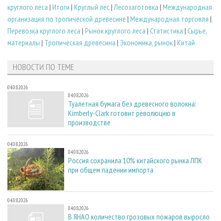
круглого леса
|
Итоги
|
Круглый лес
|
Лесозаготовка
|
Международная
организация по тропической древесине
|
Международная торговля
|
Перевозка круглого леса
|
Рынок круглого леса
|
Статистика
|
Сырье,
материалы
|
Тропическая древесина
|
Экономика, рынок
|
Китай
НОВОСТИ ПО ТЕМЕ
04.08.2026
04.08.2026
Туалетная бумага без древесного волокна:
Kimberly-Clark готовит революцию в
производстве
04.08.2026
04.08.2026
Россия сохранила 10% китайского рынка ЛПК
при общем падении импорта
04.08.2026
04.08.2026
В ЯНАО количество грозовых пожаров выросло