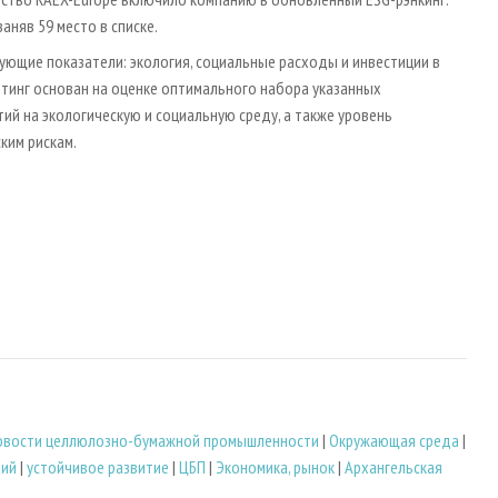
няв 59 место в списке.
ующие показатели: экология, социальные расходы и инвестиции в
ейтинг основан на оценке оптимального набора указанных
й на экологическую и социальную среду, а также уровень
ким рискам.
овости целлюлозно-бумажной промышленности
|
Окружающая среда
|
тий
|
устойчивое развитие
|
ЦБП
|
Экономика, рынок
|
Архангельская