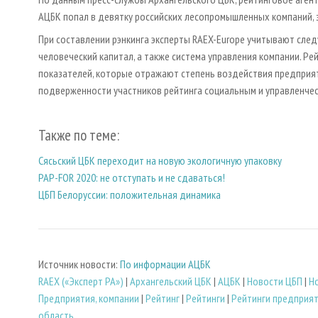
АЦБК попал в девятку российских лесопромышленных компаний, за
При составлении рэнкинга эксперты RAEX-Europe учитывают след
человеческий капитал, а также система управления компании. Р
показателей, которые отражают степень воздействия предприяти
подверженности участников рейтинга социальным и управленчес
Также по теме:
Сясьский ЦБК переходит на новую экологичную упаковку
PAP-FOR 2020: не отступать и не сдаваться!
ЦБП Белоруссии: положительная динамика
Источник новости:
По информации АЦБК
RAEX («Эксперт РА»)
|
Архангельский ЦБК
|
АЦБК
|
Новости ЦБП
|
Н
Предприятия, компании
|
Рейтинг
|
Рейтинги
|
Рейтинги предприя
область