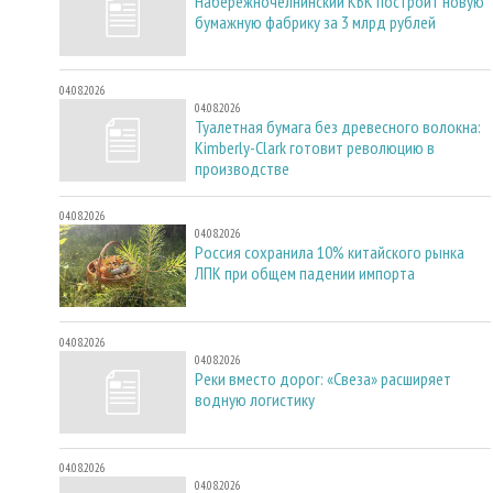
Набережночелнинский КБК построит новую
бумажную фабрику за 3 млрд рублей
04.08.2026
04.08.2026
Туалетная бумага без древесного волокна:
Kimberly-Clark готовит революцию в
производстве
04.08.2026
04.08.2026
Россия сохранила 10% китайского рынка
ЛПК при общем падении импорта
04.08.2026
04.08.2026
Реки вместо дорог: «Свеза» расширяет
водную логистику
04.08.2026
04.08.2026