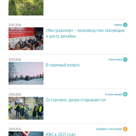
23.03.2026
Развитие
«Ультрадекор» – производство связующих
и центр дизайна
23.03.2026
Регион номера
Вторичный вопрос
23.03.2026
В центре внимания
Осторожно, двери открываются!
23.03.2026
Деревянное домостроение
ИЖС в 2025 году