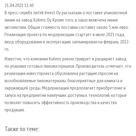
СУШКА ДРЕВЕСИНЫ
ПЕРСОНЫ
КОНТАКТЫ
РЕКЛАМА
21.04.2021 11:43
В пресс-службе Jartek Invest Oy рассказали о поставке упаковочной
ПРОИЗВОДСТВО ДРЕВЕСНЫХ ПЛИТ
МОБИЛЬНЫЕ ВЫСТАВКИ
РЕКЛАМА НА САЙТЕ
линии на завод Kuhmo Oy. Кроме того, в заказ включена линия
ДЕРЕВЯННОЕ ДОМОСТРОЕНИЕ
ОФИЦИАЛЬНЫЕ ДЕЛЕГАЦИИ
автоматики. Общая стоимость поставки составит около 5 млн евро.
ПРОИЗВОДСТВО МЕБЕЛИ
Реализация проекта по модернизации стартует в июле 2021 года,
ПРИОРИТЕТНЫЕ ИНВЕСТПРОЕКТЫ
ввод оборудования в эксплуатацию запланирован на февраль 2022-
БИОЭНЕРГЕТИКА
RUSSIAN FORESTRY REVIEW
го.
ЦБП
ГАЗЕТА ЛЕСПРОМФОРУМ
Известно, что компания Kuhmo реконструирует и расширяет завод
ИНСТРУМЕНТ И МАТЕРИАЛЫ
БИБЛИОТЕКА СПЕЦИАЛИСТА
по упаковке готовых пиломатериалов. Производитель отмечает, что
реализация инвестпроекта обусловлена растущим спросом на
возобновляемые пиломатериалы, благоприятные для климата и
окружающей среды. Модернизация предполагает приобретение и
запуск на предприятии наилучших доступных технологий, которые
позволят повысить эффективность производства и качество
продукции.
Также по теме: