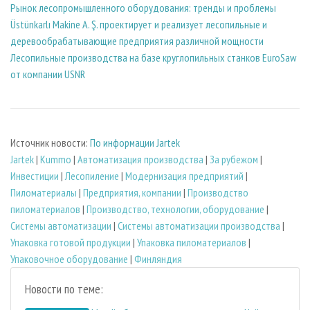
Рынок лесопромышленного оборудования: тренды и проблемы
Üstünkarlı Makine A. Ş. проектирует и реализует лесопильные и
деревообрабатывающие предприятия различной мощности
Лесопильные производства на базе круглопильных станков EuroSaw
от компании USNR
Источник новости:
По информации Jartek
Jartek
|
Kummo
|
Автоматизация производства
|
За рубежом
|
Инвестиции
|
Лесопиление
|
Модернизация предприятий
|
Пиломатериалы
|
Предприятия, компании
|
Производство
пиломатериалов
|
Производство, технологии, оборудование
|
Системы автоматизации
|
Системы автоматизации производства
|
Упаковка готовой продукции
|
Упаковка пиломатериалов
|
Упаковочное оборудование
|
Финляндия
Новости по теме: