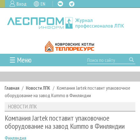
Вход
EN
☰ Меню
ГЛАВНАЯ
РУБРИКИ И ТЕМЫ
Главная
Новости ЛПК
Компания Jartek поставит упаковочное
РУБРИКИ ЖУРНАЛА
НОВОСТИ
оборудование на завод Kummo в Финляндии
ЛЕСНОЕ ХОЗЯЙСТВО
КАЛЕНДАРЬ СОБЫТИЙ
ПРОЕКТЫ ЛПИ
НОВОСТИ ЛПК
ЛЕСОЗАГОТОВКА
НОВОСТИ ЛПК
АНАЛИТИКА
АРХИВ
Компания Jartek поставит упаковочное
ЛЕСОПИЛЕНИЕ
НОВОСТИ ЖУРНАЛА
ПРЕДПРИЯТИЯ ЛПК
АРХИВ ЖУРНАЛОВ
оборудование на завод Kummo в Финляндии
О ЖУРНАЛЕ
ДЕРЕВООБРАБОТКА
НОВОСТИ КОМПАНИЙ
ЛЕСНЫЕ РЕГИОНЫ РОССИИ
СТАТЬИ
ПОДПИСКА
РЕКЛАМОДАТЕЛЯМ
Финляндия