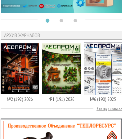
АРХИВ ЖУРНАЛОВ
№2 (192) 2026
№1 (191) 2026
№6 (190) 2025
Все журналы