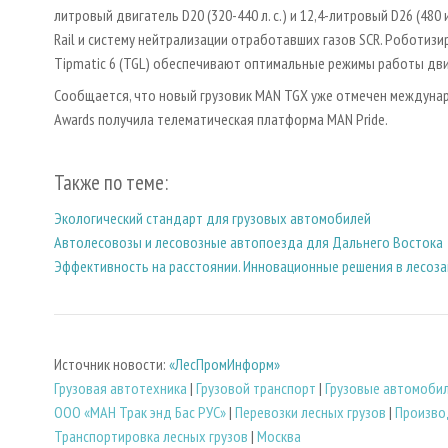
литровый двигатель D20 (320-440 л. с.) и 12,4-литровый D26 (480
Rail и систему нейтрализации отработавших газов SCR. Роботизи
Tipmatic 6 (TGL) обеспечивают оптимальные режимы работы дви
Сообщается, что новый грузовик MAN TGX уже отмечен междунар
Awards получила телематическая платформа MAN Pride.
Также по теме:
Экологический стандарт для грузовых автомобилей
Автолесовозы и лесовозные автопоезда для Дальнего Востока
Эффективность на расстоянии. Инновационные решения в лесоз
Источник новости:
«ЛесПромИнформ»
Грузовая автотехника
|
Грузовой транспорт
|
Грузовые автомоби
ООО «МАН Трак энд Бас РУС»
|
Перевозки лесных грузов
|
Произво
Транспортировка лесных грузов
|
Москва