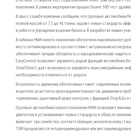
поколения. В рамках мероприятия прошло более 300 тест-драйво
В пресс-службе компании сообщили, что грузовые автомобили MA
полной массой от 7,5 до 41 тонны задают новые стандарты эфф
в работе и упрощения ведения бизнеса. В разработке машин уча
В кабинах MAN нового поколения обеспечено максимальное удо
место оптимизировано в соответствии с актуальными исследова
обеспечивает лучшую обзорность и аэродинамическую защиту от
EasyControl позволяет управлять рядом функций автомобиля бе
SmartSelect дает возможность управлять мультимедийными, ин
необходимости отвлекаться от дороги.
Безопасность движения обеспечивает пакет современных вспомо
водителя, ассистенты прохождения поворотов, движения в проб
торможении, адаптивный круиз-контроль с функцией Stop&Go и 
Грузовые автомобили нового поколения MAN позволяют максим
двигателя и устанавливают новые стандарты в области экономии
включает три семейства, соответствующих экологическому станд
TGM предлагаются четырехцилиндровые или шестицилиндровые дв