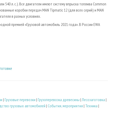
 или 540 л. с.). Все двигатели имеют систему впрыска топлива Common
рованные коробки передач MAN Tipmatic 12 (для всех серий) и MAN
гателя в разных условиях.
одной премией «Грузовой автомобиль 2021 года». В России EWA
аготовке
ли
|
Грузовые перевозки
|
Грузоперевозка древесины
|
Лесозаготовка
|
дство грузовых автомобилей
|
События, мероприятия
|
Техника
|