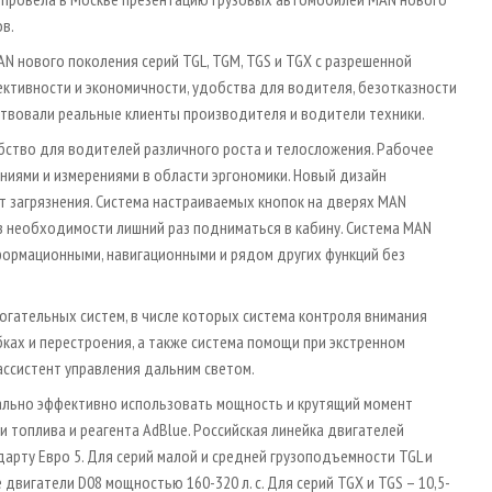
в.
N нового поколения серий TGL, TGM, TGS и TGX с разрешенной
ективности и экономичности, удобства для водителя, безотказности
ствовали реальные клиенты производителя и водители техники.
бство для водителей различного роста и телосложения. Рабочее
ниями и измерениями в области эргономики. Новый дизайн
 загрязнения. Система настраиваемых кнопок на дверях MAN
з необходимости лишний раз подниматься в кабину. Система MAN
формационными, навигационными и рядом других функций без
гательных систем, в числе которых система контроля внимания
ках и перестроения, а также система помощи при экстренном
ассистент управления дальним светом.
ально эффективно использовать мощность и крутящий момент
 топлива и реагента AdBlue. Российская линейка двигателей
арту Евро 5. Для серий малой и средней грузоподъемности TGL и
игатели D08 мощностью 160-320 л. с. Для серий TGX и TGS – 10,5-