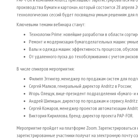
производства бумаги и картона», который состоится 28 апреля 20
технологических сессий будет посвящена умным решениям для п
Ключевыми темами вебинара станут:
Технологии Prime: новейшие разработки в области сортиро
Ремонт и модернизация бумагоделательных машин: умные
Валы и одежда машин: эффективность процессов, обусло
От удаленного пуска до техобслуживания с учетом рисков
В числе спикеров мероприятия:
Филипп Эггингер, менеджер по продажам систем для подго
Сергей Малков, генеральный директор Andritz в России;
Игорь Олещук, вице-президент подразделения «Бумаго- и
Андрей Шипицын, директор по продажам и сервису Andritz Fa
Сергей Комаров, менеджер проектов автоматизации Andrit
Виктория Кириллова, бренд-директор проекта PAP-FOR.
Мероприятие пройдет на платформе Zoom. Зарегистрироваться 
зарегистрированные участники получат на электронную почту сс