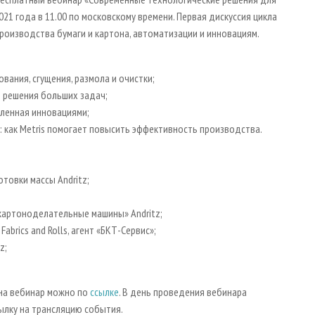
21 года в 11.00 по московскому времени. Первая дискуссия цикла
роизводства бумаги и картона, автоматизации и инновациям.
вания, сгущения, размола и очистки;
 решения больших задач;
вленная инновациями;
: как Metris помогает повысить эффективность производства.
товки массы Andritz;
 картоноделательные машины» Andritz;
brics and Rolls, агент «БКТ-Сервис»;
z;
на вебинар можно по
ссылке
. В день проведения вебинара
ылку на трансляцию события.