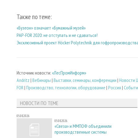
Также по теме:
«Бузеон» означает «Бумажный музей»
PAP-FOR 2020: не отступать и не сдаваться!
Эксклюзивный проект Höcker Polytechnik для гофропроизводств
Источник новости:
«ЛесПромИнформ»
Andritz
|
Вебинары
|
Выставки, семинары, конференции
|
Новости 
FOR
|
Производство, технологии, оборудование
|
Россия
|
Событи
НОВОСТИ ПО ТЕМЕ
05.08.2026
05.08.2026
«Свеза» и ММПОФ объединили
производственные системы