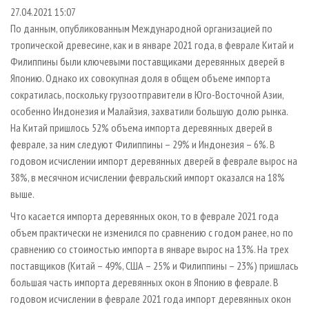
СУШКА ДРЕВЕСИНЫ
ПЕРСОНЫ
КОНТАКТЫ
РЕКЛАМА
27.04.2021 15:07
По данным, опубликованным Международной организацией по
ПРОИЗВОДСТВО ДРЕВЕСНЫХ ПЛИТ
МОБИЛЬНЫЕ ВЫСТАВКИ
РЕКЛАМА НА САЙТЕ
тропической древесине, как и в январе 2021 года, в феврале Китай и
ДЕРЕВЯННОЕ ДОМОСТРОЕНИЕ
ОФИЦИАЛЬНЫЕ ДЕЛЕГАЦИИ
Филиппины были ключевыми поставщиками деревянных дверей в
ПРОИЗВОДСТВО МЕБЕЛИ
Японию. Однако их совокупная доля в общем объеме импорта
ПРИОРИТЕТНЫЕ ИНВЕСТПРОЕКТЫ
сократилась, поскольку грузоотправители в Юго-Восточной Азии,
БИОЭНЕРГЕТИКА
RUSSIAN FORESTRY REVIEW
особенно Индонезия и Малайзия, захватили большую долю рынка.
ЦБП
ГАЗЕТА ЛЕСПРОМФОРУМ
На Китай пришлось 52% объема импорта деревянных дверей в
феврале, за ним следуют Филиппины – 29% и Индонезия – 6%. В
ИНСТРУМЕНТ И МАТЕРИАЛЫ
БИБЛИОТЕКА СПЕЦИАЛИСТА
годовом исчислении импорт деревянных дверей в феврале вырос на
38%, в месячном исчислении февральский импорт оказался на 18%
выше.
Что касается импорта деревянных окон, то в феврале 2021 года
объем практически не изменился по сравнению с годом ранее, но по
сравнению со стоимостью импорта в январе вырос на 13%. На трех
поставщиков (Китай – 49%, США – 25% и Филиппины – 23%) пришлась
большая часть импорта деревянных окон в Японию в феврале. В
годовом исчислении в феврале 2021 года импорт деревянных окон