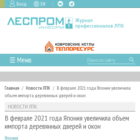
Вход
EN
☰ Меню
ГЛАВНАЯ
РУБРИКИ И ТЕМЫ
Главная
Новости ЛПК
В феврале 2021 года Япония увеличила
РУБРИКИ ЖУРНАЛА
НОВОСТИ
объем импорта деревянных дверей и окон
ЛЕСНОЕ ХОЗЯЙСТВО
КАЛЕНДАРЬ СОБЫТИЙ
ПРОЕКТЫ ЛПИ
НОВОСТИ ЛПК
ЛЕСОЗАГОТОВКА
НОВОСТИ ЛПК
АНАЛИТИКА
АРХИВ
В феврале 2021 года Япония увеличила объем
ЛЕСОПИЛЕНИЕ
НОВОСТИ ЖУРНАЛА
ПРЕДПРИЯТИЯ ЛПК
АРХИВ ЖУРНАЛОВ
импорта деревянных дверей и окон
О ЖУРНАЛЕ
ДЕРЕВООБРАБОТКА
НОВОСТИ КОМПАНИЙ
ЛЕСНЫЕ РЕГИОНЫ РОССИИ
СТАТЬИ
ПОДПИСКА
РЕКЛАМОДАТЕЛЯМ
Япония