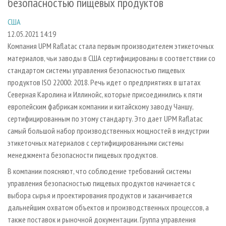
безопасностью пищевых продуктов
СУШКА ДРЕВЕСИНЫ
ПЕРСОНЫ
КОНТАКТЫ
РЕКЛАМА
США
ПРОИЗВОДСТВО ДРЕВЕСНЫХ ПЛИТ
МОБИЛЬНЫЕ ВЫСТАВКИ
РЕКЛАМА НА САЙТЕ
12.05.2021 14:19
ДЕРЕВЯННОЕ ДОМОСТРОЕНИЕ
ОФИЦИАЛЬНЫЕ ДЕЛЕГАЦИИ
Компания UPM Raflatac стала первым производителем этикеточных
ПРОИЗВОДСТВО МЕБЕЛИ
ПРИОРИТЕТНЫЕ ИНВЕСТПРОЕКТЫ
материалов, чьи заводы в США сертифицированы в соответствии со
стандартом системы управления безопасностью пищевых
БИОЭНЕРГЕТИКА
RUSSIAN FORESTRY REVIEW
продуктов ISO 22000: 2018. Речь идет о предприятиях в штатах
ЦБП
ГАЗЕТА ЛЕСПРОМФОРУМ
Северная Каролина и Иллинойс, которые присоединились к пяти
европейским фабрикам компании и китайскому заводу Чаншу,
ИНСТРУМЕНТ И МАТЕРИАЛЫ
БИБЛИОТЕКА СПЕЦИАЛИСТА
сертифицированным по этому стандарту. Это дает UPM Raflatac
самый большой набор производственных мощностей в индустрии
этикеточных материалов с сертифицированными системы
менеджмента безопасности пищевых продуктов.
В компании поясняют, что соблюдение требований системы
управления безопасностью пищевых продуктов начинается с
выбора сырья и проектирования продуктов и заканчивается
дальнейшим охватом объектов и производственных процессов, а
также поставок и рыночной документации. Группа управления