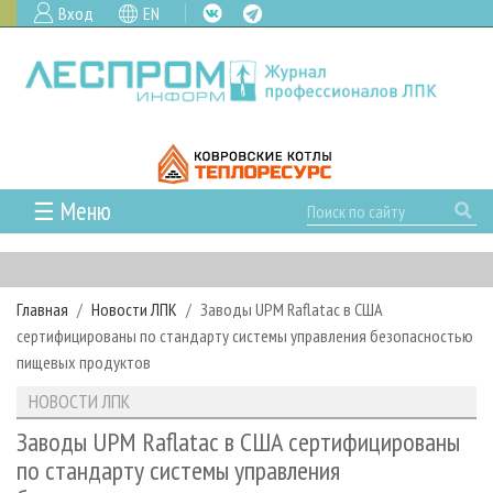
Вход
EN
☰ Меню
ГЛАВНАЯ
РУБРИКИ И ТЕМЫ
Главная
Новости ЛПК
Заводы UPM Raflatac в США
РУБРИКИ ЖУРНАЛА
НОВОСТИ
сертифицированы по стандарту системы управления безопасностью
ЛЕСНОЕ ХОЗЯЙСТВО
КАЛЕНДАРЬ СОБЫТИЙ
пищевых продуктов
ПРОЕКТЫ ЛПИ
ЛЕСОЗАГОТОВКА
НОВОСТИ ЛПК
АНАЛИТИКА
НОВОСТИ ЛПК
АРХИВ
ЛЕСОПИЛЕНИЕ
НОВОСТИ ЖУРНАЛА
ПРЕДПРИЯТИЯ ЛПК
АРХИВ ЖУРНАЛОВ
Заводы UPM Raflatac в США сертифицированы
О ЖУРНАЛЕ
по стандарту системы управления
ДЕРЕВООБРАБОТКА
НОВОСТИ КОМПАНИЙ
ЛЕСНЫЕ РЕГИОНЫ РОССИИ
СТАТЬИ
ПОДПИСКА
РЕКЛАМОДАТЕЛЯМ