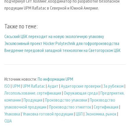
подчеркнул Сет Холлинг, координатор по разработке безопасной
продукции UPM Raflatac в Северной и Южной Америке.
Также по теме:
Сясьский ЦБК переходит на новую экологичную упаковку
Эксклюзивный проект Höcker Polytechnik для гофропроизводства
Внедрение передовой западной технологии на Светогорском ЦБК
Источник новости:
По информации UPM
ISO
|
UPM
|
UPM Raflatac
|
Аудит
|
Аудиторские проверки
|
За рубежом
|
Лесопользование, сертификация
|
Окружающая среда
|
Предприятия,
компании
|
Продукция
|
Производство упаковки
|
Производство
упаковочной продукции
|
Производство этикеток
|
Сертификация
|
Упаковка
|
Упаковка готовой продукции
|
ЦБП
|
Экономика, рынок
|
США