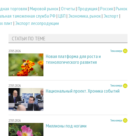
дная торговля
|
Мировой рынок
|
Отчеты
|
Продукция
|
Россия
|
Рынок
льная таможенная служба РФ
|
ЦБП
|
Экономика, рынок
|
Экспорт
|
ых плит
|
Экспорт лесопродукции
СТАТЬИ ПО ТЕМЕ
27.05.2026
Тема номера
Новая платформа для роста и
технологического развития
27.05.2026
Тема номера
Национальный проект. Хроника событий
27.05.2026
Тема номера
Миллионы под ногами