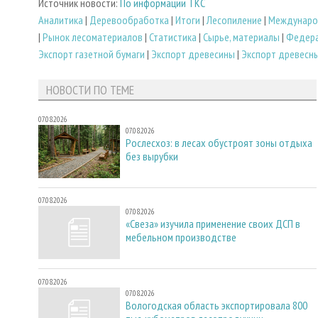
Источник новости:
По информации ТКС
Аналитика
|
Деревообработка
|
Итоги
|
Лесопиление
|
Междунаро
|
Рынок лесоматериалов
|
Статистика
|
Сырье, материалы
|
Федера
Экспорт газетной бумаги
|
Экспорт древесины
|
Экспорт древесн
НОВОСТИ ПО ТЕМЕ
07.08.2026
07.08.2026
Рослесхоз: в лесах обустроят зоны отдыха
без вырубки
07.08.2026
07.08.2026
«Свеза» изучила применение своих ДСП в
мебельном производстве
07.08.2026
07.08.2026
Вологодская область экспортировала 800