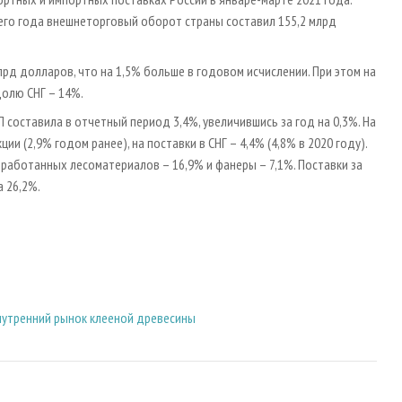
его года внешнеторговый оборот страны составил 155,2 млрд
рд долларов, что на 1,5% больше в годовом исчислении. При этом на
долю СНГ – 14%.
составила в отчетный период 3,4%, увеличившись за год на 0,3%. На
и (2,9% годом ранее), на поставки в СНГ – 4,4% (4,8% в 2020 году).
аботанных лесоматериалов – 16,9% и фанеры – 7,1%. Поставки за
а 26,2%.
внутренний рынок клееной древесины