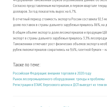
Согласно представленным материалам, в первом квартале текущ
долларов. За год показатель вырос на 6,7%.
В отчетный период стоимость экспорта России составила 92,5 мл
долю поставок в страны дальнего зарубежья пришлось 86%, на 
В общем объеме экспорта доля лесоматериалов и продукции ЦБП 
экспорт в страны дальнего зарубежья пришлось 3,3% лесопродукци
Таможенники отмечают рост физических объемов экспорта необр
рубеж пиломатериалов сократились на 9,6%, газетной бумаги – н
Также по теме:
Российская Федерация: внешняя торговля в 2020 году
Рынок лесопромышленного оборудования: тренды и проблемы
Регистрация в ЕГАИС березового шпона и ДСП выведет из тени 