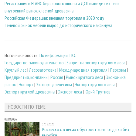
Регистрация в ЕГАИС березового шпона и ДСП выведет из тени
внутренний рынок клееной древесины
Российская Федерация: внешняя торговля в 2020 году
Теневой рынок мебели вырос до исторического максимума
Источник новости:
По информации ТКС
Государство, законодательство
|
Запрет на экспорт круглого леса
|
Круглый лес
|
Лесозаготовка
|
Международная торговля
|
Персоны
|
Предприятия, компании
|
Россия
|
Рынок круглого леса
|
Экономика,
рынок
|
Экспорт
|
Экспорт древесины
|
Экспорт круглого леса
|
Экспорт круглой древесины
|
Экспорт леса
|
Юрий Трутнев
НОВОСТИ ПО ТЕМЕ
07.08.2026
07.08.2026
Рослесхоз: в лесах обустроят зоны отдыха без
вырубки