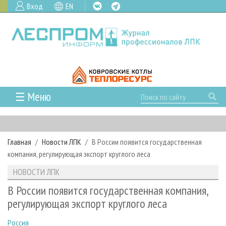
Вход
EN
☰ Меню
ГЛАВНАЯ
РУБРИКИ И ТЕМЫ
Главная
Новости ЛПК
В России появится государственная
РУБРИКИ ЖУРНАЛА
НОВОСТИ
компания, регулирующая экспорт круглого леса
ЛЕСНОЕ ХОЗЯЙСТВО
КАЛЕНДАРЬ СОБЫТИЙ
ПРОЕКТЫ ЛПИ
НОВОСТИ ЛПК
ЛЕСОЗАГОТОВКА
НОВОСТИ ЛПК
АНАЛИТИКА
АРХИВ
В России появится государственная компания,
ЛЕСОПИЛЕНИЕ
НОВОСТИ ЖУРНАЛА
ПРЕДПРИЯТИЯ ЛПК
АРХИВ ЖУРНАЛОВ
регулирующая экспорт круглого леса
О ЖУРНАЛЕ
ДЕРЕВООБРАБОТКА
НОВОСТИ КОМПАНИЙ
ЛЕСНЫЕ РЕГИОНЫ РОССИИ
СТАТЬИ
ПОДПИСКА
РЕКЛАМОДАТЕЛЯМ
Россия