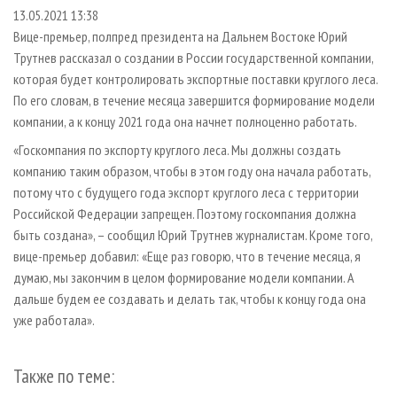
СУШКА ДРЕВЕСИНЫ
ПЕРСОНЫ
КОНТАКТЫ
РЕКЛАМА
13.05.2021 13:38
Вице-премьер, полпред президента на Дальнем Востоке Юрий
ПРОИЗВОДСТВО ДРЕВЕСНЫХ ПЛИТ
МОБИЛЬНЫЕ ВЫСТАВКИ
РЕКЛАМА НА САЙТЕ
Трутнев рассказал о создании в России государственной компании,
ДЕРЕВЯННОЕ ДОМОСТРОЕНИЕ
ОФИЦИАЛЬНЫЕ ДЕЛЕГАЦИИ
которая будет контролировать экспортные поставки круглого леса.
ПРОИЗВОДСТВО МЕБЕЛИ
По его словам, в течение месяца завершится формирование модели
ПРИОРИТЕТНЫЕ ИНВЕСТПРОЕКТЫ
компании, а к концу 2021 года она начнет полноценно работать.
БИОЭНЕРГЕТИКА
RUSSIAN FORESTRY REVIEW
«Госкомпания по экспорту круглого леса. Мы должны создать
ЦБП
ГАЗЕТА ЛЕСПРОМФОРУМ
компанию таким образом, чтобы в этом году она начала работать,
ИНСТРУМЕНТ И МАТЕРИАЛЫ
БИБЛИОТЕКА СПЕЦИАЛИСТА
потому что с будущего года экспорт круглого леса с территории
Российской Федерации запрещен. Поэтому госкомпания должна
быть создана», – сообщил Юрий Трутнев журналистам. Кроме того,
вице-премьер добавил: «Еще раз говорю, что в течение месяца, я
думаю, мы закончим в целом формирование модели компании. А
дальше будем ее создавать и делать так, чтобы к концу года она
уже работала».
Также по теме: