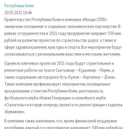
СУШКА ДРЕВЕСИНЫ
ПЕРСОНЫ
КОНТАКТЫ
РЕКЛАМА
Республика Коми
20.05.2021 10:46
ПРОИЗВОДСТВО ДРЕВЕСНЫХ ПЛИТ
МОБИЛЬНЫЕ ВЫСТАВКИ
РЕКЛАМА НА САЙТЕ
Правительство Республики Коми и компания «Монди СЛПК»
ДЕРЕВЯННОЕ ДОМОСТРОЕНИЕ
ОФИЦИАЛЬНЫЕ ДЕЛЕГАЦИИ
заключили соглашение о социально-экономическом партнерстве. В
ПРОИЗВОДСТВО МЕБЕЛИ
ПРИОРИТЕТНЫЕ ИНВЕСТПРОЕКТЫ
рамках сотрудничества в 2021 году предприятие направит 550 млн
рублей на развитие проектов по строительству дорог, а также в
БИОЭНЕРГЕТИКА
RUSSIAN FORESTRY REVIEW
сфере здравоохранения, культуры и спорта. Все мероприятия будут
ЦБП
ГАЗЕТА ЛЕСПРОМФОРУМ
согласовываться с региональными властями и местными жителями.
ИНСТРУМЕНТ И МАТЕРИАЛЫ
БИБЛИОТЕКА СПЕЦИАЛИСТА
Одним из ключевых проектов 2021 года будут строительные и
ремонтные работы на трассе Сыктывкар – Кудымкар – Пермь, а
также содержание автодороги Усть-Кулом – Керчомъя – Дзель.
Также компания профинансирует мероприятия, посвященные
празднованию столетия Республики Коми, деятельность
футбольного клуба «Новая Генерация» и хоккейного клуба
«Строитель» и вторую очередь проекта по реконструкции стадиона
«Бумажник».
В компании также напомнили, что, кроме финансовой поддержки
республики, каждый год предприятие направляет 500 млн рублей на