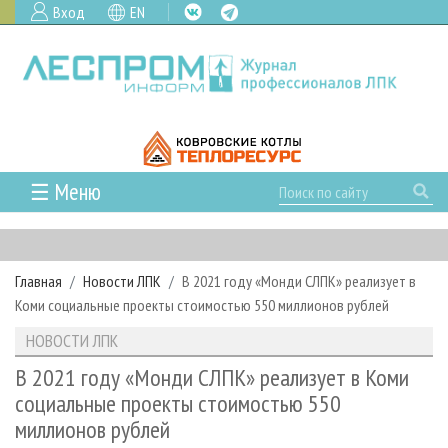
Вход
EN
☰ Меню
ГЛАВНАЯ
РУБРИКИ И ТЕМЫ
Главная
Новости ЛПК
В 2021 году «Монди СЛПК» реализует в
РУБРИКИ ЖУРНАЛА
НОВОСТИ
Коми социальные проекты стоимостью 550 миллионов рублей
ЛЕСНОЕ ХОЗЯЙСТВО
КАЛЕНДАРЬ СОБЫТИЙ
ПРОЕКТЫ ЛПИ
НОВОСТИ ЛПК
ЛЕСОЗАГОТОВКА
НОВОСТИ ЛПК
АНАЛИТИКА
АРХИВ
В 2021 году «Монди СЛПК» реализует в Коми
ЛЕСОПИЛЕНИЕ
НОВОСТИ ЖУРНАЛА
ПРЕДПРИЯТИЯ ЛПК
АРХИВ ЖУРНАЛОВ
социальные проекты стоимостью 550
О ЖУРНАЛЕ
миллионов рублей
ДЕРЕВООБРАБОТКА
НОВОСТИ КОМПАНИЙ
ЛЕСНЫЕ РЕГИОНЫ РОССИИ
СТАТЬИ
ПОДПИСКА
РЕКЛАМОДАТЕЛЯМ