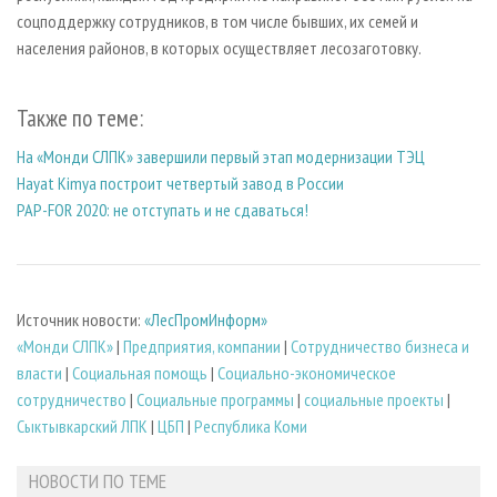
соцподдержку сотрудников, в том числе бывших, их семей и
населения районов, в которых осуществляет лесозаготовку.
Также по теме:
На «Монди СЛПК» завершили первый этап модернизации ТЭЦ
Hayat Kimya построит четвертый завод в России
PAP-FOR 2020: не отступать и не сдаваться!
Источник новости:
«ЛесПромИнформ»
«Монди СЛПК»
|
Предприятия, компании
|
Сотрудничество бизнеса и
власти
|
Социальная помощь
|
Социально-экономическое
сотрудничество
|
Социальные программы
|
социальные проекты
|
Сыктывкарский ЛПК
|
ЦБП
|
Республика Коми
НОВОСТИ ПО ТЕМЕ