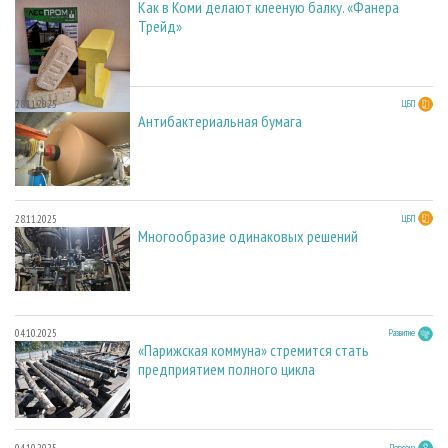
Как в Коми делают клееную балку. «Фанера
Трейд»
28.11.2025
ЦБП
Антибактериальная бумага
28.11.2025
ЦБП
Многообразие одинаковых решений
04.10.2025
Развитие
«Парижская коммуна» стремится стать
предприятием полного цикла
04.10.2025
Персона