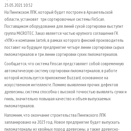
СУШКА ДРЕВЕСИНЫ
ПЕРСОНЫ
КОНТАКТЫ
РЕКЛАМА
25.05.2021 10:52
На Пинежском ЛПК, который будет построен в Архангельской
ПРОИЗВОДСТВО ДРЕВЕСНЫХ ПЛИТ
МОБИЛЬНЫЕ ВЫСТАВКИ
РЕКЛАМА НА САЙТЕ
области, установят три сортировочные системы FinScan.
ДЕРЕВЯННОЕ ДОМОСТРОЕНИЕ
ОФИЦИАЛЬНЫЕ ДЕЛЕГАЦИИ
Поставщиком оборудования для линий сухой сортировки выступит
ПРОИЗВОДСТВО МЕБЕЛИ
группа MiCROTEC. Заказ является частью крупного соглашения ГК
ПРИОРИТЕТНЫЕ ИНВЕСТПРОЕКТЫ
«УЛК» и компании Jartek, в рамках которого финский производитель
БИОЭНЕРГЕТИКА
RUSSIAN FORESTRY REVIEW
поставит на будущее предприятие четыре линии сортировки сырых
ЦБП
ГАЗЕТА ЛЕСПРОМФОРУМ
пиломатериалов и три линии сортировки сухих пиломатериалов.
ИНСТРУМЕНТ И МАТЕРИАЛЫ
БИБЛИОТЕКА СПЕЦИАЛИСТА
Сообщается, что система Finscan представляет собой современную
автоматическую систему сортировки пиломатериалов, в работе
которой используется приложение Buzzard, основанное на
искусственном интеллекте. Помимо выявления прочих дефектов
древесины, система способна с высокой точностью выявлять сучки и
гниль, значительно повышая качество и объем выпускаемых
пиломатериалов.
Напомним, что окончание строительства Пинежского ЛПК
запланировано на 2023 год. Новое предприятие будет выпускать
пиломатериалы из хвойных пород древесины, а также древесно-