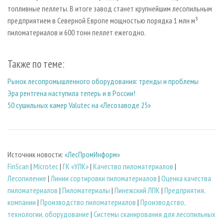
топливные пеллеты. В итоге завод станет крупнейшим лесопильным
предприятием в Северной Европе мощностью порядка 1 млн м³
пиломатериалов и 600 тонн пеллет ежегодно.
Также по теме:
Рынок лесопромышленного оборудования: тренды и проблемы
Эра рентгена наступила теперь и в России!
50 сушильных камер Valutec на «Лесозаводе 25»
Источник новости:
«ЛесПромИнформ»
FinScan
|
Microtec
|
ГК «УЛК»
|
Качество пиломатериалов
|
Лесопиление
|
Линии сортировки пиломатериалов
|
Оценка качества
пиломатериалов
|
Пиломатериалы
|
Пинежский ЛПК
|
Предприятия,
компании
|
Производство пиломатериалов
|
Производство,
технологии, оборудование
|
Системы сканирования для лесопильных