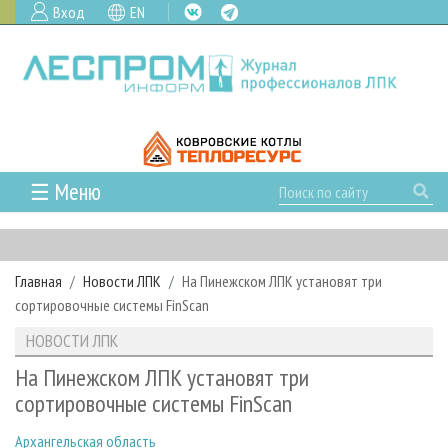
Вход
EN
☰ Меню
ГЛАВНАЯ
РУБРИКИ И ТЕМЫ
Главная
Новости ЛПК
На Пинежском ЛПК установят три
РУБРИКИ ЖУРНАЛА
НОВОСТИ
сортировочные системы FinScan
ЛЕСНОЕ ХОЗЯЙСТВО
КАЛЕНДАРЬ СОБЫТИЙ
ПРОЕКТЫ ЛПИ
НОВОСТИ ЛПК
ЛЕСОЗАГОТОВКА
НОВОСТИ ЛПК
АНАЛИТИКА
АРХИВ
На Пинежском ЛПК установят три
ЛЕСОПИЛЕНИЕ
НОВОСТИ ЖУРНАЛА
ПРЕДПРИЯТИЯ ЛПК
АРХИВ ЖУРНАЛОВ
сортировочные системы FinScan
О ЖУРНАЛЕ
ДЕРЕВООБРАБОТКА
НОВОСТИ КОМПАНИЙ
ЛЕСНЫЕ РЕГИОНЫ РОССИИ
СТАТЬИ
ПОДПИСКА
РЕКЛАМОДАТЕЛЯМ
Архангельская область