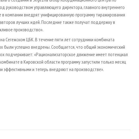
од руководством управляющего директора, главного внутреннего
же в компании внедрят унифицированную программу тиражирования
второв лучших идей. Последние также получат поддержку в
ежливое производство».
на Сегежском ЦБК. В течение пяти лет сотрудники комбината
ых были успешно внедрены. Сообщается, что общий экономический
рох подчеркивает: «Рационализаторское движение имеет потенциал
 комбинате в Кировской области программу запустили только месяц
нали эффективными и теперь внедряют на производстве».