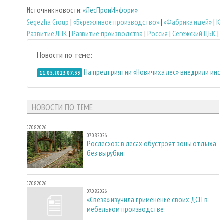
Источник новости:
«ЛесПромИнформ»
Segezha Group
|
«Бережливое производство»
|
«Фабрика идей»
|
К
Развитие ЛПК
|
Развитие производства
|
Россия
|
Сегежский ЦБК
|
Новости по теме:
На предприятии «Новичиха лес» внедрили ин
11.05.2023 07:33
НОВОСТИ ПО ТЕМЕ
07.08.2026
07.08.2026
Рослесхоз: в лесах обустроят зоны отдыха
без вырубки
07.08.2026
07.08.2026
«Свеза» изучила применение своих ДСП в
мебельном производстве