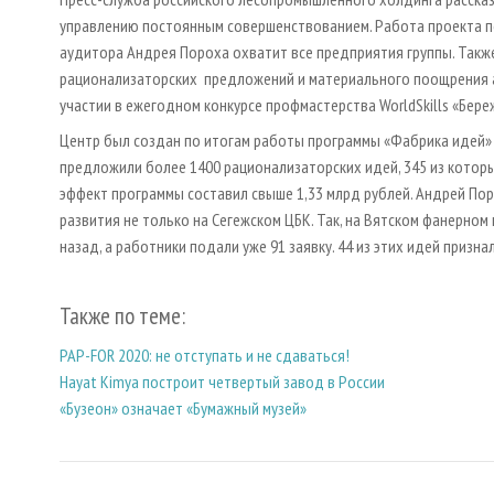
управлению постоянным совершенствованием. Работа проекта п
аудитора Андрея Пороха охватит все предприятия группы. Так
рационализаторских предложений и материального поощрения а
участии в ежегодном конкурсе профмастерства WorldSkills «Бер
Центр был создан по итогам работы программы «Фабрика идей» 
предложили более 1400 рационализаторских идей, 345 из котор
эффект программы составил свыше 1,33 млрд рублей. Андрей По
развития не только на Сегежском ЦБК. Так, на Вятском фанерном
назад, а работники подали уже 91 заявку. 44 из этих идей приз
Также по теме:
PAP-FOR 2020: не отступать и не сдаваться!
Hayat Kimya построит четвертый завод в России
«Бузеон» означает «Бумажный музей»