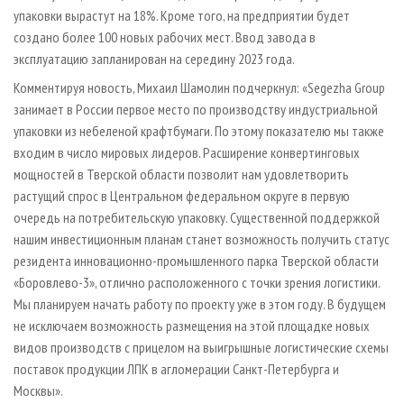
упаковки вырастут на 18%. Кроме того, на предприятии будет
создано более 100 новых рабочих мест. Ввод завода в
эксплуатацию запланирован на середину 2023 года.
Комментируя новость, Михаил Шамолин подчеркнул: «Segezha Group
занимает в России первое место по производству индустриальной
упаковки из небеленой крафтбумаги. По этому показателю мы также
входим в число мировых лидеров. Расширение конвертинговых
мощностей в Тверской области позволит нам удовлетворить
растущий спрос в Центральном федеральном округе в первую
очередь на потребительскую упаковку. Существенной поддержкой
нашим инвестиционным планам станет возможность получить статус
резидента инновационно-промышленного парка Тверской области
«Боровлево-3», отлично расположенного с точки зрения логистики.
Мы планируем начать работу по проекту уже в этом году. В будущем
не исключаем возможность размещения на этой площадке новых
видов производств с прицелом на выигрышные логистические схемы
поставок продукции ЛПК в агломерации Санкт-Петербурга и
Москвы».