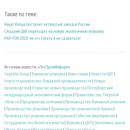
Также по теме:
Hayat Kimya построит четвертый завод в России
Сясьский ЦБК переходит на новую экологичную упаковку
PAP-FOR 2020: не отступать и не сдаваться!
Источник новости:
«ЛесПромИнформ»
Segezha Group
|
Бумажная упаковка
|
Инвестиции
|
Новости ЦБП
|
Новости целлюлозно-бумажной промышленности
|
Новые
производства
|
Открытие новых производств
|
Петербургский
международный экономический форум
|
Правительство Тверской
области
|
Предприятия, компании
|
Производство бумажной упаковки
|
Производство упаковки
|
Производство упаковочной бумаги
|
Производство упаковочной продукции
|
События, мероприятия
|
Сотрудничество бизнеса и власти
|
Упаковка
|
ЦБП
|
Экономика, рынок
|
Игорь Руденя
|
Михаил Шамолин
|
Тверская область