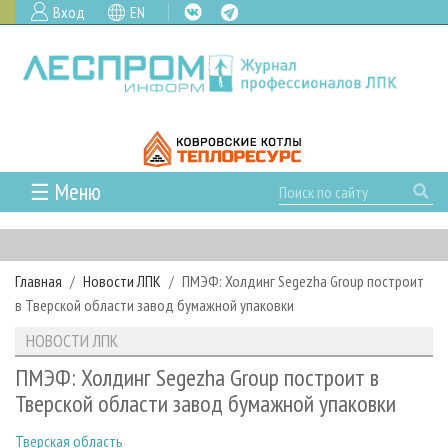
Вход
EN
☰ Меню
ГЛАВНАЯ
РУБРИКИ И ТЕМЫ
Главная
Новости ЛПК
ПМЭФ: Холдинг Segezha Group построит
РУБРИКИ ЖУРНАЛА
НОВОСТИ
в Тверской области завод бумажной упаковки
ЛЕСНОЕ ХОЗЯЙСТВО
КАЛЕНДАРЬ СОБЫТИЙ
ПРОЕКТЫ ЛПИ
НОВОСТИ ЛПК
ЛЕСОЗАГОТОВКА
НОВОСТИ ЛПК
АНАЛИТИКА
АРХИВ
ПМЭФ: Холдинг Segezha Group построит в
ЛЕСОПИЛЕНИЕ
НОВОСТИ ЖУРНАЛА
ПРЕДПРИЯТИЯ ЛПК
АРХИВ ЖУРНАЛОВ
Тверской области завод бумажной упаковки
О ЖУРНАЛЕ
ДЕРЕВООБРАБОТКА
НОВОСТИ КОМПАНИЙ
ЛЕСНЫЕ РЕГИОНЫ РОССИИ
СТАТЬИ
ПОДПИСКА
РЕКЛАМОДАТЕЛЯМ
Тверская область