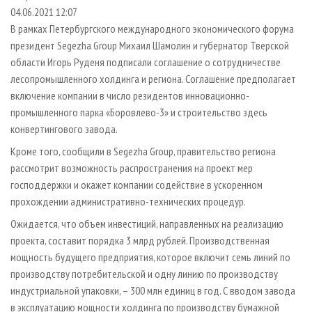
СУШКА ДРЕВЕСИНЫ
ПЕРСОНЫ
КОНТАКТЫ
РЕКЛАМА
04.06.2021 12:07
В рамках Петербургского международного экономического форума
ПРОИЗВОДСТВО ДРЕВЕСНЫХ ПЛИТ
МОБИЛЬНЫЕ ВЫСТАВКИ
РЕКЛАМА НА САЙТЕ
президент Segezha Group Михаил Шамолин и губернатор Тверской
ДЕРЕВЯННОЕ ДОМОСТРОЕНИЕ
ОФИЦИАЛЬНЫЕ ДЕЛЕГАЦИИ
области Игорь Руденя подписали соглашение о сотрудничестве
ПРОИЗВОДСТВО МЕБЕЛИ
лесопромышленного холдинга и региона. Соглашение предполагает
ПРИОРИТЕТНЫЕ ИНВЕСТПРОЕКТЫ
включение компании в число резидентов инновационно-
БИОЭНЕРГЕТИКА
RUSSIAN FORESTRY REVIEW
промышленного парка «Боровлево-3» и строительство здесь
ЦБП
ГАЗЕТА ЛЕСПРОМФОРУМ
конвертингового завода.
ИНСТРУМЕНТ И МАТЕРИАЛЫ
БИБЛИОТЕКА СПЕЦИАЛИСТА
Кроме того, сообщили в Segezha Group, правительство региона
рассмотрит возможность распространения на проект мер
господдержки и окажет компании содействие в ускоренном
прохождении административно-технических процедур.
Ожидается, что объем инвестиций, направленных на реализацию
проекта, составит порядка 3 млрд рублей. Производственная
мощность будущего предприятия, которое включит семь линий по
производству потребительской и одну линию по производству
индустриальной упаковки, – 300 млн единиц в год. С вводом завода
в эксплуатацию мощности холдинга по производству бумажной