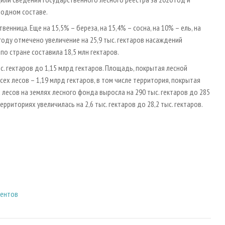
родном составе.
енница. Еще на 15,5% – береза, на 15,4% – сосна, на 10% – ель, на
0 году отмечено увеличение на 25,9 тыс. гектаров насаждений
о стране составила 18,5 млн гектаров.
с. гектаров до 1,15 млрд гектаров. Площадь, покрытая лесной
ех лесов – 1,19 млрд гектаров, в том числе территория, покрытая
лесов на землях лесного фонда выросла на 290 тыс. гектаров до 285
риториях увеличилась на 2,6 тыс. гектаров до 28,2 тыс. гектаров.
ментов