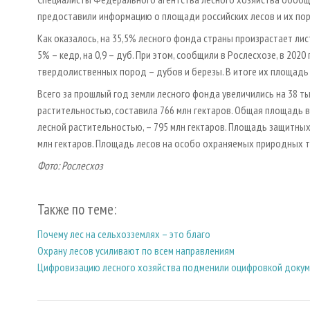
предоставили информацию о площади российских лесов и их по
Как оказалось, на 35,5% лесного фонда страны произрастает листв
5% – кедр, на 0,9 – дуб. При этом, сообщили в Рослесхозе, в 202
твердолиственных пород – дубов и березы. В итоге их площадь п
Всего за прошлый год земли лесного фонда увеличились на 38 ты
растительностью, составила 766 млн гектаров. Общая площадь вс
лесной растительностью, – 795 млн гектаров. Площадь защитных 
млн гектаров. Площадь лесов на особо охраняемых природных тер
Фото: Рослесхоз
Также по теме:
Почему лес на сельхозземлях – это благо
Охрану лесов усиливают по всем направлениям
Цифровизацию лесного хозяйства подменили оцифровкой доку