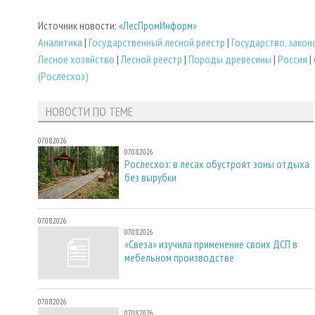
Источник новости:
«ЛесПромИнформ»
Аналитика
|
Государственный лесной реестр
|
Государство, зако
Лесное хозяйство
|
Лесной реестр
|
Породы древесины
|
Россия
|
(Рослесхоз)
НОВОСТИ ПО ТЕМЕ
07.08.2026
07.08.2026
Рослесхоз: в лесах обустроят зоны отдыха
без вырубки
07.08.2026
07.08.2026
«Свеза» изучила применение своих ДСП в
мебельном производстве
07.08.2026
07.08.2026