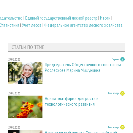
нодательство
|
Единый государственный лесной реестр
|
Итоги
|
Статистика
|
Учет лесов
|
Федеральное агентство лесного хозяйства
СТАТЬИ ПО ТЕМЕ
27.05.2026
Персона
Председатель Общественного совета при
Рослесхозе Марина Мишункина
27.05.2026
Тема номера
Новая платформа для роста и
технологического развития
27.05.2026
Тема номера
Национальный проект. Хроника событий