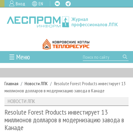
Вход
EN
☰ Меню
ГЛАВНАЯ
РУБРИКИ И ТЕМЫ
Главная
Новости ЛПК
Resolute Forest Products инвестирует 13
РУБРИКИ ЖУРНАЛА
НОВОСТИ
миллионов долларов в модернизацию завода в Канаде
ЛЕСНОЕ ХОЗЯЙСТВО
КАЛЕНДАРЬ СОБЫТИЙ
ПРОЕКТЫ ЛПИ
НОВОСТИ ЛПК
ЛЕСОЗАГОТОВКА
НОВОСТИ ЛПК
АНАЛИТИКА
АРХИВ
Resolute Forest Products инвестирует 13
ЛЕСОПИЛЕНИЕ
НОВОСТИ ЖУРНАЛА
ПРЕДПРИЯТИЯ ЛПК
АРХИВ ЖУРНАЛОВ
миллионов долларов в модернизацию завода в
О ЖУРНАЛЕ
Канаде
ДЕРЕВООБРАБОТКА
НОВОСТИ КОМПАНИЙ
ЛЕСНЫЕ РЕГИОНЫ РОССИИ
СТАТЬИ
ПОДПИСКА
РЕКЛАМОДАТЕЛЯМ