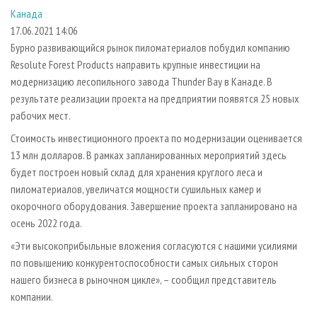
СУШКА ДРЕВЕСИНЫ
ПЕРСОНЫ
КОНТАКТЫ
РЕКЛАМА
Канада
17.06.2021 14:06
ПРОИЗВОДСТВО ДРЕВЕСНЫХ ПЛИТ
МОБИЛЬНЫЕ ВЫСТАВКИ
РЕКЛАМА НА САЙТЕ
Бурно развивающийся рынок пиломатериалов побудил компанию
ДЕРЕВЯННОЕ ДОМОСТРОЕНИЕ
ОФИЦИАЛЬНЫЕ ДЕЛЕГАЦИИ
Resolute Forest Products направить крупные инвестиции на
ПРОИЗВОДСТВО МЕБЕЛИ
ПРИОРИТЕТНЫЕ ИНВЕСТПРОЕКТЫ
модернизацию лесопильного завода Thunder Bay в Канаде. В
результате реализации проекта на предприятии появятся 25 новых
БИОЭНЕРГЕТИКА
RUSSIAN FORESTRY REVIEW
рабочих мест.
ЦБП
ГАЗЕТА ЛЕСПРОМФОРУМ
Стоимость инвестиционного проекта по модернизации оценивается
ИНСТРУМЕНТ И МАТЕРИАЛЫ
БИБЛИОТЕКА СПЕЦИАЛИСТА
13 млн долларов. В рамках запланированных мероприятий здесь
будет построен новый склад для хранения круглого леса и
пиломатериалов, увеличатся мощности сушильных камер и
окорочного оборудования. Завершение проекта запланировано на
осень 2022 года.
«Эти высокоприбыльные вложения согласуются с нашими усилиями
по повышению конкурентоспособности самых сильных сторон
нашего бизнеса в рыночном цикле», – сообщил представитель
компании.