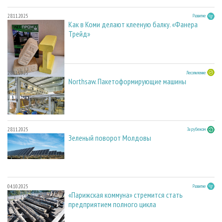
28.11.2025
Развитие
Как в Коми делают клееную балку. «Фанера
Трейд»
28.11.2025
Лесопиление
Northsaw. Пакетоформирующие машины
28.11.2025
За рубежом
Зеленый поворот Молдовы
04.10.2025
Развитие
«Парижская коммуна» стремится стать
предприятием полного цикла