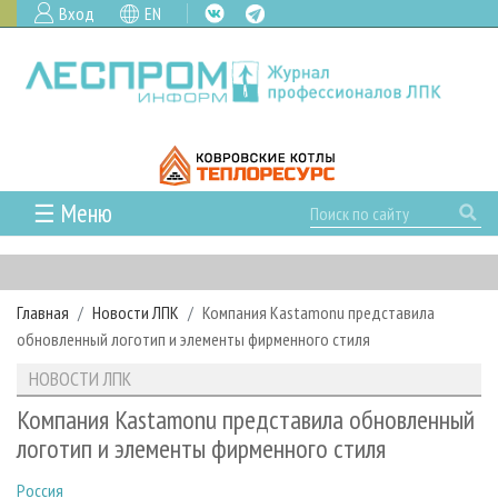
Вход
EN
☰ Меню
ГЛАВНАЯ
РУБРИКИ И ТЕМЫ
Главная
Новости ЛПК
Компания Kastamonu представила
РУБРИКИ ЖУРНАЛА
НОВОСТИ
обновленный логотип и элементы фирменного стиля
ЛЕСНОЕ ХОЗЯЙСТВО
КАЛЕНДАРЬ СОБЫТИЙ
ПРОЕКТЫ ЛПИ
НОВОСТИ ЛПК
ЛЕСОЗАГОТОВКА
НОВОСТИ ЛПК
АНАЛИТИКА
АРХИВ
Компания Kastamonu представила обновленный
ЛЕСОПИЛЕНИЕ
НОВОСТИ ЖУРНАЛА
ПРЕДПРИЯТИЯ ЛПК
АРХИВ ЖУРНАЛОВ
логотип и элементы фирменного стиля
О ЖУРНАЛЕ
ДЕРЕВООБРАБОТКА
НОВОСТИ КОМПАНИЙ
ЛЕСНЫЕ РЕГИОНЫ РОССИИ
СТАТЬИ
ПОДПИСКА
РЕКЛАМОДАТЕЛЯМ
Россия