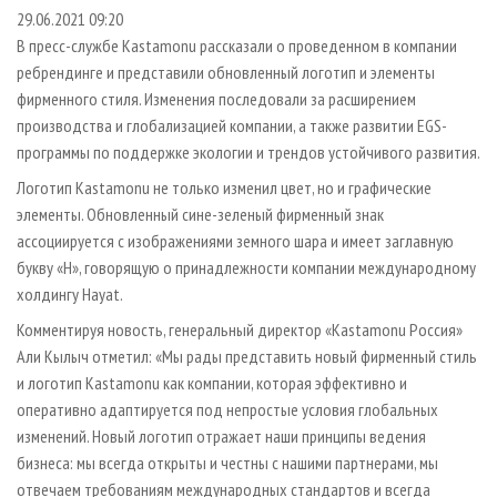
СУШКА ДРЕВЕСИНЫ
ПЕРСОНЫ
КОНТАКТЫ
РЕКЛАМА
29.06.2021 09:20
В пресс-службе Kastamonu рассказали о проведенном в компании
ПРОИЗВОДСТВО ДРЕВЕСНЫХ ПЛИТ
МОБИЛЬНЫЕ ВЫСТАВКИ
РЕКЛАМА НА САЙТЕ
ребрендинге и представили обновленный логотип и элементы
ДЕРЕВЯННОЕ ДОМОСТРОЕНИЕ
ОФИЦИАЛЬНЫЕ ДЕЛЕГАЦИИ
фирменного стиля. Изменения последовали за расширением
ПРОИЗВОДСТВО МЕБЕЛИ
производства и глобализацией компании, а также развитии EGS-
ПРИОРИТЕТНЫЕ ИНВЕСТПРОЕКТЫ
программы по поддержке экологии и трендов устойчивого развития.
БИОЭНЕРГЕТИКА
RUSSIAN FORESTRY REVIEW
Логотип Kastamonu не только изменил цвет, но и графические
ЦБП
ГАЗЕТА ЛЕСПРОМФОРУМ
элементы. Обновленный сине-зеленый фирменный знак
ИНСТРУМЕНТ И МАТЕРИАЛЫ
БИБЛИОТЕКА СПЕЦИАЛИСТА
ассоциируется с изображениями земного шара и имеет заглавную
букву «H», говорящую о принадлежности компании международному
холдингу Hayat.
Комментируя новость, генеральный директор «Kastamonu Россия»
Али Кылыч отметил: «Мы рады представить новый фирменный стиль
и логотип Kastamonu как компании, которая эффективно и
оперативно адаптируется под непростые условия глобальных
изменений. Новый логотип отражает наши принципы ведения
бизнеса: мы всегда открыты и честны с нашими партнерами, мы
отвечаем требованиям международных стандартов и всегда