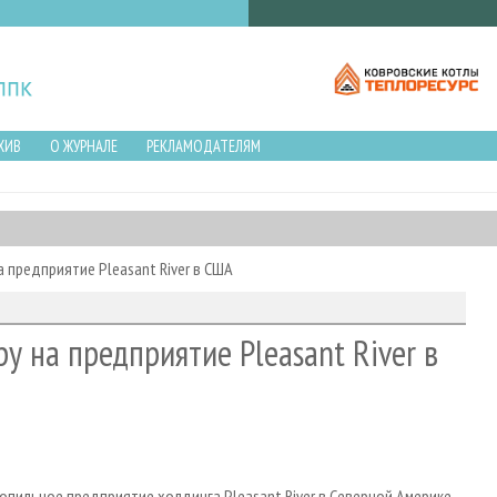
ХИВ
О ЖУРНАЛЕ
РЕКЛАМОДАТЕЛЯМ
а предприятие Pleasant River в США
у на предприятие Pleasant River в
опильное предприятие холдинга Pleasant River в Северной Америке.