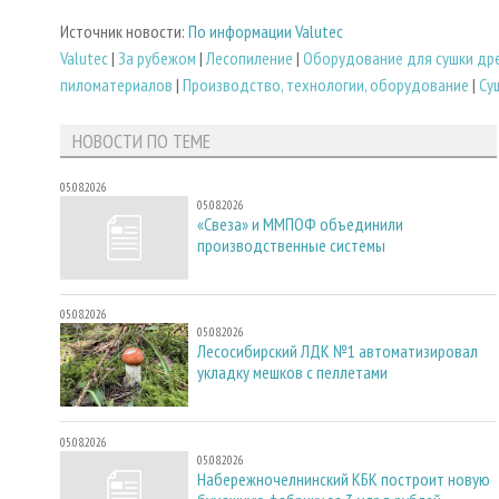
Источник новости:
По информации Valutec
Valutec
|
За рубежом
|
Лесопиление
|
Оборудование для сушки др
пиломатериалов
|
Производство, технологии, оборудование
|
Су
НОВОСТИ ПО ТЕМЕ
05.08.2026
05.08.2026
«Свеза» и ММПОФ объединили
производственные системы
05.08.2026
05.08.2026
Лесосибирский ЛДК №1 автоматизировал
укладку мешков с пеллетами
05.08.2026
05.08.2026
Набережночелнинский КБК построит новую