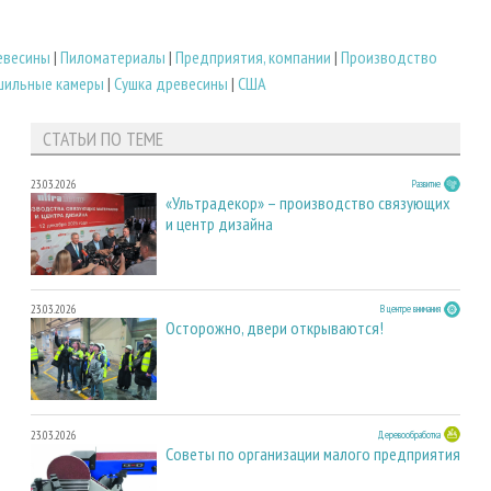
евесины
|
Пиломатериалы
|
Предприятия, компании
|
Производство
шильные камеры
|
Сушка древесины
|
США
СТАТЬИ ПО ТЕМЕ
23.03.2026
Развитие
«Ультрадекор» – производство связующих
и центр дизайна
23.03.2026
В центре внимания
Осторожно, двери открываются!
23.03.2026
Деревообработка
Советы по организации малого предприятия