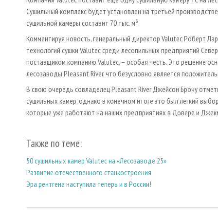
Сушильный комплекс будет установлен на третьей производств
сушильной камеры составит 70 тыс. м³.
Комментируя новость, генеральный директор Valutec Роберт Ла
технологий сушки Valutec среди лесопильных предприятий Север
поставщиком компанию Valutec, – особая честь. Это решение о
лесозаводы Pleasant River, что безусловно является положител
В свою очередь совладелец Pleasant River Джейсон Брочу отме
сушильных камер, однако в конечном итоге это был легкий выб
которые уже работают на наших предприятиях в Довере и Джекм
Также по теме:
50 сушильных камер Valutec на «Лесозаводе 25»
Развитие отечественного станкостроения
Эра рентгена наступила теперь и в России!