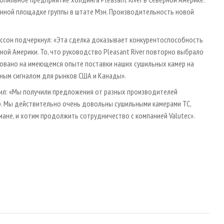
енной площадке группы в штате Мэн. Производительность новой
рссон подчеркнул: «Эта сделка доказывает конкурентоспособность
ной Америки. То, что руководство Pleasant River повторно выбрало
сновано на имеющемся опыте поставки наших сушильных камер на
ьным сигналом для рынков США и Канады».
тил: «Мы получили предложения от разных производителей
ор. Мы действительно очень довольны сушильными камерами ТС,
ане, и хотим продолжить сотрудничество с компанией Valutec».