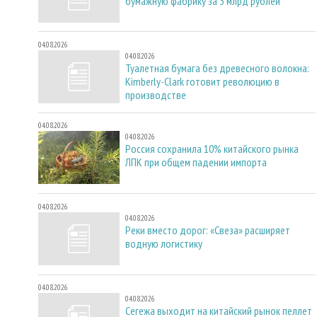
бумажную фабрику за 3 млрд рублей
04.08.2026
04.08.2026
Туалетная бумага без древесного волокна:
Kimberly-Clark готовит революцию в
производстве
04.08.2026
04.08.2026
Россия сохранила 10% китайского рынка
ЛПК при общем падении импорта
04.08.2026
04.08.2026
Реки вместо дорог: «Свеза» расширяет
водную логистику
04.08.2026
04.08.2026
Сегежа выходит на китайский рынок пеллет