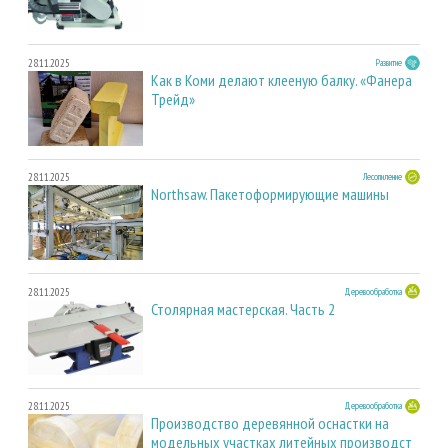
28.11.2025
Развитие
Как в Коми делают клееную балку. «Фанера
Трейд»
28.11.2025
Лесопиление
Northsaw. Пакетоформирующие машины
28.11.2025
Деревообработка
Столярная мастерская. Часть 2
28.11.2025
Деревообработка
Производство деревянной оснастки на
модельных участках литейных производст