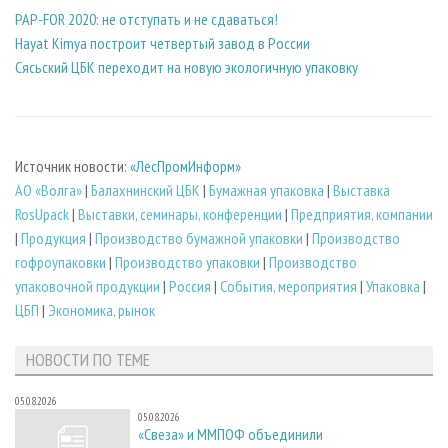
PAP-FOR 2020: не отступать и не сдаваться!
Hayat Kimya построит четвертый завод в России
Сясьский ЦБК переходит на новую экологичную упаковку
Источник новости:
«ЛесПромИнформ»
АО «Волга»
|
Балахнинский ЦБК
|
Бумажная упаковка
|
Выставка
RosUpack
|
Выставки, семинары, конференции
|
Предприятия, компании
|
Продукция
|
Производство бумажной упаковки
|
Производство
гофроупаковки
|
Производство упаковки
|
Производство
упаковочной продукции
|
Россия
|
События, мероприятия
|
Упаковка
|
ЦБП
|
Экономика, рынок
НОВОСТИ ПО ТЕМЕ
05.08.2026
05.08.2026
«Свеза» и ММПОФ объединили