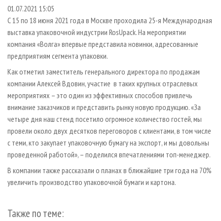
СУШКА ДРЕВЕСИНЫ
ПЕРСОНЫ
КОНТАКТЫ
РЕКЛАМА
01.07.2021 15:05
С 15 по 18 июня 2021 года в Москве проходила 25-я Международная
ПРОИЗВОДСТВО ДРЕВЕСНЫХ ПЛИТ
МОБИЛЬНЫЕ ВЫСТАВКИ
РЕКЛАМА НА САЙТЕ
выставка упаковочной индустрии RosUpack. На мероприятии
ДЕРЕВЯННОЕ ДОМОСТРОЕНИЕ
ОФИЦИАЛЬНЫЕ ДЕЛЕГАЦИИ
компания «Волга» впервые представила новинки, адресованные
ПРОИЗВОДСТВО МЕБЕЛИ
предприятиям сегмента упаковки.
ПРИОРИТЕТНЫЕ ИНВЕСТПРОЕКТЫ
БИОЭНЕРГЕТИКА
Как отметил заместитель генерального директора по продажам
RUSSIAN FORESTRY REVIEW
компании Алексей Вдовин, участие в таких крупных отраслевых
ЦБП
ГАЗЕТА ЛЕСПРОМФОРУМ
мероприятиях – это один из эффективных способов привлечь
ИНСТРУМЕНТ И МАТЕРИАЛЫ
БИБЛИОТЕКА СПЕЦИАЛИСТА
внимание заказчиков и представить рынку новую продукцию. «За
четыре дня наш стенд посетило огромное количество гостей, мы
провели около двух десятков переговоров с клиентами, в том числе
с теми, кто закупает упаковочную бумагу на экспорт, и мы довольны
проведенной работой», – поделился впечатлениями топ-менеджер.
В компании также рассказали о планах в ближайшие три года на 70%
увеличить производство упаковочной бумаги и картона.
Также по теме: