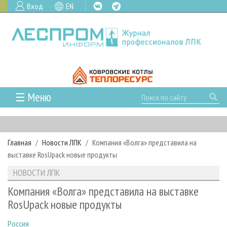
Вход
EN
☰ Меню
ГЛАВНАЯ
РУБРИКИ И ТЕМЫ
Главная
Новости ЛПК
Компания «Волга» представила на
РУБРИКИ ЖУРНАЛА
НОВОСТИ
выставке RosUpack новые продукты
ЛЕСНОЕ ХОЗЯЙСТВО
КАЛЕНДАРЬ СОБЫТИЙ
ПРОЕКТЫ ЛПИ
НОВОСТИ ЛПК
ЛЕСОЗАГОТОВКА
НОВОСТИ ЛПК
АНАЛИТИКА
АРХИВ
Компания «Волга» представила на выставке
ЛЕСОПИЛЕНИЕ
НОВОСТИ ЖУРНАЛА
ПРЕДПРИЯТИЯ ЛПК
АРХИВ ЖУРНАЛОВ
RosUpack новые продукты
О ЖУРНАЛЕ
ДЕРЕВООБРАБОТКА
НОВОСТИ КОМПАНИЙ
ЛЕСНЫЕ РЕГИОНЫ РОССИИ
СТАТЬИ
ПОДПИСКА
РЕКЛАМОДАТЕЛЯМ
Россия