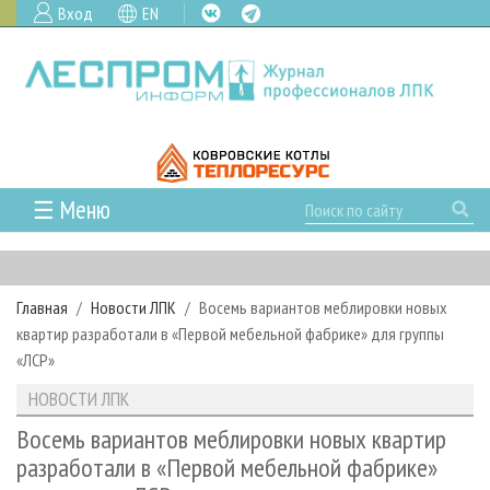
Вход
EN
☰ Меню
ГЛАВНАЯ
РУБРИКИ И ТЕМЫ
Главная
Новости ЛПК
Восемь вариантов меблировки новых
РУБРИКИ ЖУРНАЛА
НОВОСТИ
квартир разработали в «Первой мебельной фабрике» для группы
ЛЕСНОЕ ХОЗЯЙСТВО
КАЛЕНДАРЬ СОБЫТИЙ
«ЛСР»
ПРОЕКТЫ ЛПИ
ЛЕСОЗАГОТОВКА
НОВОСТИ ЛПК
АНАЛИТИКА
НОВОСТИ ЛПК
АРХИВ
ЛЕСОПИЛЕНИЕ
НОВОСТИ ЖУРНАЛА
ПРЕДПРИЯТИЯ ЛПК
АРХИВ ЖУРНАЛОВ
Восемь вариантов меблировки новых квартир
О ЖУРНАЛЕ
разработали в «Первой мебельной фабрике»
ДЕРЕВООБРАБОТКА
НОВОСТИ КОМПАНИЙ
ЛЕСНЫЕ РЕГИОНЫ РОССИИ
СТАТЬИ
ПОДПИСКА
РЕКЛАМОДАТЕЛЯМ