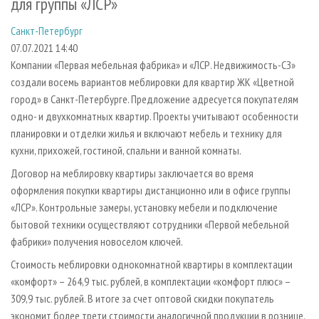
для группы «ЛСР»
СУШКА ДРЕВЕСИНЫ
ПЕРСОНЫ
КОНТАКТЫ
РЕКЛАМА
Санкт-Петербург
ПРОИЗВОДСТВО ДРЕВЕСНЫХ ПЛИТ
МОБИЛЬНЫЕ ВЫСТАВКИ
РЕКЛАМА НА САЙТЕ
07.07.2021 14:40
ДЕРЕВЯННОЕ ДОМОСТРОЕНИЕ
ОФИЦИАЛЬНЫЕ ДЕЛЕГАЦИИ
Компании «Первая мебельная фабрика» и «ЛСР. Недвижимость-СЗ»
ПРОИЗВОДСТВО МЕБЕЛИ
ПРИОРИТЕТНЫЕ ИНВЕСТПРОЕКТЫ
создали восемь вариантов меблировки для квартир ЖК «Цветной
город» в Санкт-Петербурге. Предложение адресуется покупателям
БИОЭНЕРГЕТИКА
RUSSIAN FORESTRY REVIEW
одно- и двухкомнатных квартир. Проекты учитывают особенности
ЦБП
ГАЗЕТА ЛЕСПРОМФОРУМ
планировки и отделки жилья и включают мебель и технику для
кухни, прихожей, гостиной, спальни и ванной комнаты.
ИНСТРУМЕНТ И МАТЕРИАЛЫ
БИБЛИОТЕКА СПЕЦИАЛИСТА
Договор на меблировку квартиры заключается во время
оформления покупки квартиры дистанционно или в офисе группы
«ЛСР». Контрольные замеры, установку мебели и подключение
бытовой техники осуществляют сотрудники «Первой мебельной
фабрики» получения новоселом ключей.
Стоимость меблировки однокомнатной квартиры в комплектации
«комфорт» – 264,9 тыс. рублей, в комплектации «комфорт плюс» –
309,9 тыс. рублей. В итоге за счет оптовой скидки покупатель
экономит более трети стоимости аналогичной продукции в рознице.