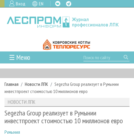
Вход
EN
☰ Меню
ГЛАВНАЯ
РУБРИКИ И ТЕМЫ
Главная
Новости ЛПК
Segezha Group реализует в Румынии
РУБРИКИ ЖУРНАЛА
НОВОСТИ
инвестпроект стоимостью 10 миллионов евро
ЛЕСНОЕ ХОЗЯЙСТВО
КАЛЕНДАРЬ СОБЫТИЙ
ПРОЕКТЫ ЛПИ
НОВОСТИ ЛПК
ЛЕСОЗАГОТОВКА
НОВОСТИ ЛПК
АНАЛИТИКА
АРХИВ
Segezha Group реализует в Румынии
ЛЕСОПИЛЕНИЕ
НОВОСТИ ЖУРНАЛА
ПРЕДПРИЯТИЯ ЛПК
АРХИВ ЖУРНАЛОВ
инвестпроект стоимостью 10 миллионов евро
О ЖУРНАЛЕ
ДЕРЕВООБРАБОТКА
НОВОСТИ КОМПАНИЙ
ЛЕСНЫЕ РЕГИОНЫ РОССИИ
СТАТЬИ
ПОДПИСКА
РЕКЛАМОДАТЕЛЯМ
Румыния