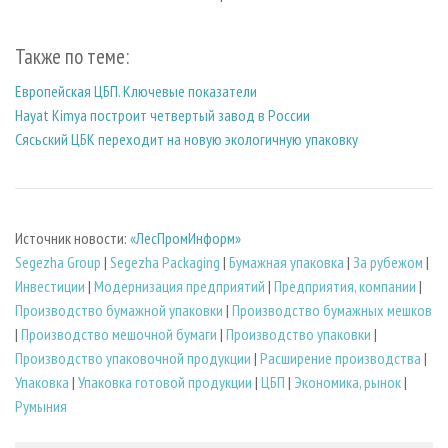
Также по теме:
Европейская ЦБП. Ключевые показатели
Hayat Kimya построит четвертый завод в России
Сясьский ЦБК переходит на новую экологичную упаковку
Источник новости:
«ЛесПромИнформ»
Segezha Group
|
Segezha Packaging
|
Бумажная упаковка
|
За рубежом
|
Инвестиции
|
Модернизация предприятий
|
Предприятия, компании
|
Производство бумажной упаковки
|
Производство бумажных мешков
|
Производство мешочной бумаги
|
Производство упаковки
|
Производство упаковочной продукции
|
Расширение производства
|
Упаковка
|
Упаковка готовой продукции
|
ЦБП
|
Экономика, рынок
|
Румыния