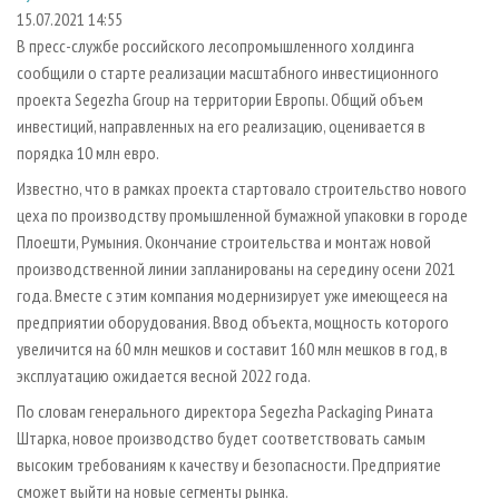
СУШКА ДРЕВЕСИНЫ
ПЕРСОНЫ
КОНТАКТЫ
РЕКЛАМА
15.07.2021 14:55
В пресс-службе российского лесопромышленного холдинга
ПРОИЗВОДСТВО ДРЕВЕСНЫХ ПЛИТ
МОБИЛЬНЫЕ ВЫСТАВКИ
РЕКЛАМА НА САЙТЕ
сообщили о старте реализации масштабного инвестиционного
ДЕРЕВЯННОЕ ДОМОСТРОЕНИЕ
ОФИЦИАЛЬНЫЕ ДЕЛЕГАЦИИ
проекта Segezha Group на территории Европы. Общий объем
ПРОИЗВОДСТВО МЕБЕЛИ
инвестиций, направленных на его реализацию, оценивается в
ПРИОРИТЕТНЫЕ ИНВЕСТПРОЕКТЫ
порядка 10 млн евро.
БИОЭНЕРГЕТИКА
RUSSIAN FORESTRY REVIEW
Известно, что в рамках проекта стартовало строительство нового
ЦБП
ГАЗЕТА ЛЕСПРОМФОРУМ
цеха по производству промышленной бумажной упаковки в городе
ИНСТРУМЕНТ И МАТЕРИАЛЫ
БИБЛИОТЕКА СПЕЦИАЛИСТА
Плоешти, Румыния. Окончание строительства и монтаж новой
производственной линии запланированы на середину осени 2021
года. Вместе с этим компания модернизирует уже имеющееся на
предприятии оборудования. Ввод объекта, мощность которого
увеличится на 60 млн мешков и составит 160 млн мешков в год, в
эксплуатацию ожидается весной 2022 года.
По словам генерального директора Segezha Packaging Рината
Штарка, новое производство будет соответствовать самым
высоким требованиям к качеству и безопасности. Предприятие
сможет выйти на новые сегменты рынка.