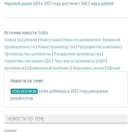
Мировой рынок ЦБП к 2027 году достигнет 368,1 млрд рублей
Источник новости:
Södra
Sodra
|
За рубежом
|
Инвестиции
|
Новости целлюлозно-бумажной
промышленности
|
Новые производства
|
Предприятия, компании
|
Производство целлюлозы
|
Расширение производства
|
Строительство новых ЦБК
|
Текстиль из целлюлозы
|
ЦБП
|
Целлюлоза
|
Целлюлозный комбинат
|
Экономика, рынок
|
Швеция
Новости по теме:
Södra добилась в 2021 году рекордных
17.02.2022 08:00
результатов
НОВОСТИ ПО ТЕМЕ
05.08.2026