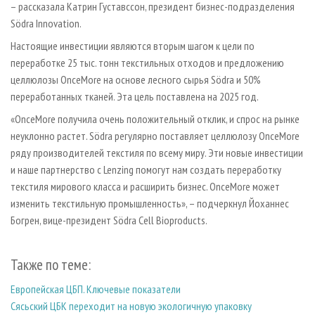
– рассказала Катрин Густавссон, президент бизнес-подразделения
Södra Innovation.
Настоящие инвестиции являются вторым шагом к цели по
переработке 25 тыс. тонн текстильных отходов и предложению
целлюлозы OnceMore на основе лесного сырья Södra и 50%
переработанных тканей. Эта цель поставлена на 2025 год.
«OnceMore получила очень положительный отклик, и спрос на рынке
неуклонно растет. Södra регулярно поставляет целлюлозу OnceMore
ряду производителей текстиля по всему миру. Эти новые инвестиции
и наше партнерство с Lenzing помогут нам создать переработку
текстиля мирового класса и расширить бизнес. OnceMore может
изменить текстильную промышленность», – подчеркнул Йоханнес
Богрен, вице-президент Södra Cell Bioproducts.
Также по теме:
Европейская ЦБП. Ключевые показатели
Сясьский ЦБК переходит на новую экологичную упаковку