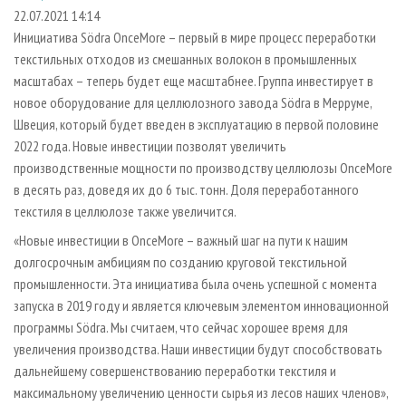
СУШКА ДРЕВЕСИНЫ
ПЕРСОНЫ
КОНТАКТЫ
РЕКЛАМА
22.07.2021 14:14
Инициатива Södra OnceMore – первый в мире процесс переработки
ПРОИЗВОДСТВО ДРЕВЕСНЫХ ПЛИТ
МОБИЛЬНЫЕ ВЫСТАВКИ
РЕКЛАМА НА САЙТЕ
текстильных отходов из смешанных волокон в промышленных
ДЕРЕВЯННОЕ ДОМОСТРОЕНИЕ
ОФИЦИАЛЬНЫЕ ДЕЛЕГАЦИИ
масштабах – теперь будет еще масштабнее. Группа инвестирует в
ПРОИЗВОДСТВО МЕБЕЛИ
новое оборудование для целлюлозного завода Södra в Мерруме,
ПРИОРИТЕТНЫЕ ИНВЕСТПРОЕКТЫ
Швеция, который будет введен в эксплуатацию в первой половине
БИОЭНЕРГЕТИКА
RUSSIAN FORESTRY REVIEW
2022 года. Новые инвестиции позволят увеличить
ЦБП
ГАЗЕТА ЛЕСПРОМФОРУМ
производственные мощности по производству целлюлозы OnceMore
в десять раз, доведя их до 6 тыс. тонн. Доля переработанного
ИНСТРУМЕНТ И МАТЕРИАЛЫ
БИБЛИОТЕКА СПЕЦИАЛИСТА
текстиля в целлюлозе также увеличится.
«Новые инвестиции в OnceMore – важный шаг на пути к нашим
долгосрочным амбициям по созданию круговой текстильной
промышленности. Эта инициатива была очень успешной с момента
запуска в 2019 году и является ключевым элементом инновационной
программы Södra. Мы считаем, что сейчас хорошее время для
увеличения производства. Наши инвестиции будут способствовать
дальнейшему совершенствованию переработки текстиля и
максимальному увеличению ценности сырья из лесов наших членов»,