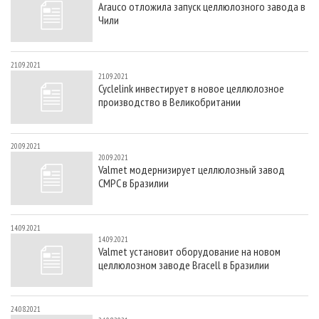
Arauco отложила запуск целлюлозного завода в
СУШКА ДРЕВЕСИНЫ
ПЕРСОНЫ
КОНТАКТЫ
РЕКЛАМА
Чили
ПРОИЗВОДСТВО ДРЕВЕСНЫХ ПЛИТ
МОБИЛЬНЫЕ ВЫСТАВКИ
РЕКЛАМА НА САЙТЕ
ДЕРЕВЯННОЕ ДОМОСТРОЕНИЕ
ОФИЦИАЛЬНЫЕ ДЕЛЕГАЦИИ
21.09.2021
21.09.2021
ПРОИЗВОДСТВО МЕБЕЛИ
ПРИОРИТЕТНЫЕ ИНВЕСТПРОЕКТЫ
Cyclelink инвестирует в новое целлюлозное
производство в Великобритании
БИОЭНЕРГЕТИКА
RUSSIAN FORESTRY REVIEW
ЦБП
ГАЗЕТА ЛЕСПРОМФОРУМ
20.09.2021
ИНСТРУМЕНТ И МАТЕРИАЛЫ
БИБЛИОТЕКА СПЕЦИАЛИСТА
20.09.2021
Valmet модернизирует целлюлозный завод
CMPC в Бразилии
14.09.2021
14.09.2021
Valmet установит оборудование на новом
целлюлозном заводе Bracell в Бразилии
24.08.2021