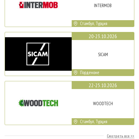
INTERMOB
Стамбул, Турция
20-23.10.2026
SICAM
Порденоне
22-25.10.2026
WOODTECH
Стамбул, Турция
Смотреть все