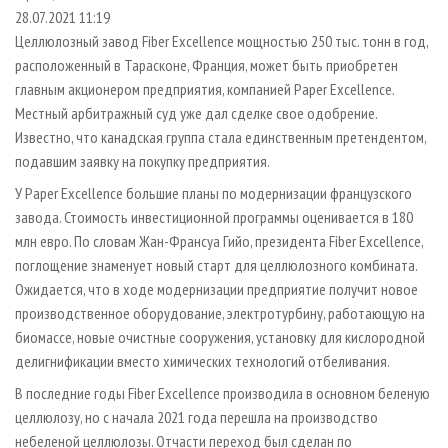
СУШКА ДРЕВЕСИНЫ
ПЕРСОНЫ
КОНТАКТЫ
РЕКЛАМА
28.07.2021 11:19
Целлюлозный завод Fiber Excellence мощностью 250 тыс. тонн в год,
ПРОИЗВОДСТВО ДРЕВЕСНЫХ ПЛИТ
МОБИЛЬНЫЕ ВЫСТАВКИ
РЕКЛАМА НА САЙТЕ
расположенный в Тарасконе, Франция, может быть приобретен
ДЕРЕВЯННОЕ ДОМОСТРОЕНИЕ
ОФИЦИАЛЬНЫЕ ДЕЛЕГАЦИИ
главным акционером предприятия, компанией Paper Excellence.
ПРОИЗВОДСТВО МЕБЕЛИ
Местный арбитражный суд уже дал сделке свое одобрение.
ПРИОРИТЕТНЫЕ ИНВЕСТПРОЕКТЫ
Известно, что канадская группа стала единственным претендентом,
БИОЭНЕРГЕТИКА
RUSSIAN FORESTRY REVIEW
подавшим заявку на покупку предприятия.
ЦБП
ГАЗЕТА ЛЕСПРОМФОРУМ
У Paper Excellence большие планы по модернизации французского
ИНСТРУМЕНТ И МАТЕРИАЛЫ
БИБЛИОТЕКА СПЕЦИАЛИСТА
завода. Стоимость инвестиционной программы оценивается в 180
млн евро. По словам Жан-Франсуа Гийо, президента Fiber Excellence,
поглощение знаменует новый старт для целлюлозного комбината.
Ожидается, что в ходе модернизации предприятие получит новое
производственное оборудование, электротурбину, работающую на
биомассе, новые очистные сооружения, установку для кислородной
делигнификации вместо химических технологий отбеливания.
В последние годы Fiber Excellence производила в основном беленую
целлюлозу, но с начала 2021 года перешла на производство
небеленой целлюлозы. Отчасти переход был сделан по