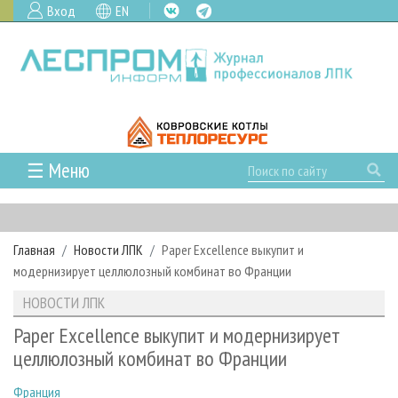
Вход
EN
☰ Меню
ГЛАВНАЯ
РУБРИКИ И ТЕМЫ
Главная
Новости ЛПК
Paper Excellence выкупит и
РУБРИКИ ЖУРНАЛА
НОВОСТИ
модернизирует целлюлозный комбинат во Франции
ЛЕСНОЕ ХОЗЯЙСТВО
КАЛЕНДАРЬ СОБЫТИЙ
ПРОЕКТЫ ЛПИ
НОВОСТИ ЛПК
ЛЕСОЗАГОТОВКА
НОВОСТИ ЛПК
АНАЛИТИКА
АРХИВ
Paper Excellence выкупит и модернизирует
ЛЕСОПИЛЕНИЕ
НОВОСТИ ЖУРНАЛА
ПРЕДПРИЯТИЯ ЛПК
АРХИВ ЖУРНАЛОВ
целлюлозный комбинат во Франции
О ЖУРНАЛЕ
ДЕРЕВООБРАБОТКА
НОВОСТИ КОМПАНИЙ
ЛЕСНЫЕ РЕГИОНЫ РОССИИ
СТАТЬИ
ПОДПИСКА
РЕКЛАМОДАТЕЛЯМ
Франция