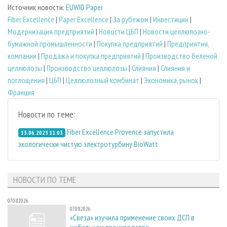
Источник новости:
EUWID Paper
Fiber Excellence
|
Paper Excellence
|
За рубежом
|
Инвестиции
|
Модернизация предприятий
|
Новости ЦБП
|
Новости целлюлозно-
бумажной промышленности
|
Покупка предприятий
|
Предприятия,
компании
|
Продажа и покупка предприятий
|
Производство беленой
целлюлозы
|
Производство целлюлозы
|
Слияния
|
Слияния и
поглощения
|
ЦБП
|
Целлюлозный комбинат
|
Экономика, рынок
|
Франция
Новости по теме:
Fiber Excellence Provence запустила
13.06.2023 11:03
экологически чистую электротурбину BioWatt
НОВОСТИ ПО ТЕМЕ
07.08.2026
07.08.2026
«Свеза» изучила применение своих ДСП в