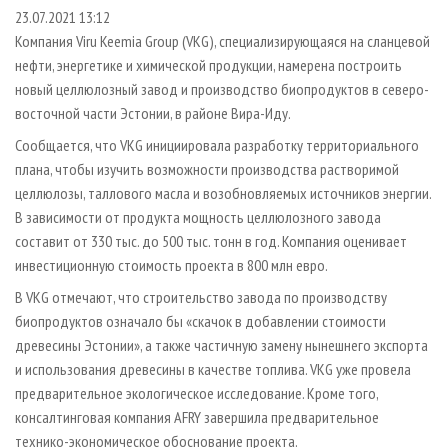
СУШКА ДРЕВЕСИНЫ
ПЕРСОНЫ
КОНТАКТЫ
РЕКЛАМА
23.07.2021 13:12
Компания Viru Keemia Group (VKG), специализирующаяся на сланцевой
ПРОИЗВОДСТВО ДРЕВЕСНЫХ ПЛИТ
МОБИЛЬНЫЕ ВЫСТАВКИ
РЕКЛАМА НА САЙТЕ
нефти, энергетике и химической продукции, намерена построить
ДЕРЕВЯННОЕ ДОМОСТРОЕНИЕ
ОФИЦИАЛЬНЫЕ ДЕЛЕГАЦИИ
новый целлюлозный завод и производство биопродуктов в северо-
ПРОИЗВОДСТВО МЕБЕЛИ
восточной части Эстонии, в районе Вира-Иду.
ПРИОРИТЕТНЫЕ ИНВЕСТПРОЕКТЫ
БИОЭНЕРГЕТИКА
Сообщается, что VKG инициировала разработку территориального
RUSSIAN FORESTRY REVIEW
плана, чтобы изучить возможности производства растворимой
ЦБП
ГАЗЕТА ЛЕСПРОМФОРУМ
целлюлозы, таллового масла и возобновляемых источников энергии.
ИНСТРУМЕНТ И МАТЕРИАЛЫ
БИБЛИОТЕКА СПЕЦИАЛИСТА
В зависимости от продукта мощность целлюлозного завода
составит от 330 тыс. до 500 тыс. тонн в год. Компания оценивает
инвестиционную стоимость проекта в 800 млн евро.
В VKG отмечают, что строительство завода по производству
биопродуктов означало бы «скачок в добавлении стоимости
древесины Эстонии», а также частичную замену нынешнего экспорта
и использования древесины в качестве топлива. VKG уже провела
предварительное экологическое исследование. Кроме того,
консалтинговая компания AFRY завершила предварительное
технико-экономическое обоснование проекта.