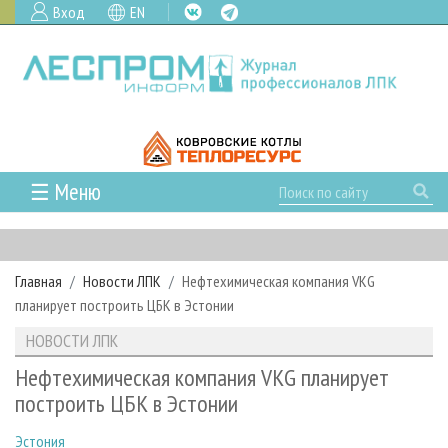
Вход
EN
☰ Меню
ГЛАВНАЯ
РУБРИКИ И ТЕМЫ
Главная
Новости ЛПК
Нефтехимическая компания VKG
РУБРИКИ ЖУРНАЛА
НОВОСТИ
планирует построить ЦБК в Эстонии
ЛЕСНОЕ ХОЗЯЙСТВО
КАЛЕНДАРЬ СОБЫТИЙ
ПРОЕКТЫ ЛПИ
НОВОСТИ ЛПК
ЛЕСОЗАГОТОВКА
НОВОСТИ ЛПК
АНАЛИТИКА
АРХИВ
Нефтехимическая компания VKG планирует
ЛЕСОПИЛЕНИЕ
НОВОСТИ ЖУРНАЛА
ПРЕДПРИЯТИЯ ЛПК
АРХИВ ЖУРНАЛОВ
построить ЦБК в Эстонии
О ЖУРНАЛЕ
ДЕРЕВООБРАБОТКА
НОВОСТИ КОМПАНИЙ
ЛЕСНЫЕ РЕГИОНЫ РОССИИ
СТАТЬИ
ПОДПИСКА
РЕКЛАМОДАТЕЛЯМ
Эстония