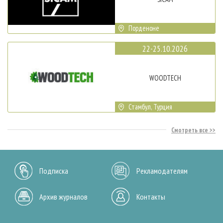
Порденоне
22-25.10.2026
WOODTECH
Стамбул, Турция
Смотреть все
Подписка
Рекламодателям
Архив журналов
Контакты