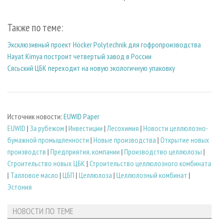
Также по теме:
Эксклюзивный проект Höcker Polytechnik для гофропроизводства
Hayat Kimya построит четвертый завод в России
Сясьский ЦБК переходит на новую экологичную упаковку
Источник новости:
EUWID Paper
EUWID
|
За рубежом
|
Инвестиции
|
Лесохимия
|
Новости целлюлозно-
бумажной промышленности
|
Новые производства
|
Открытие новых
производств
|
Предприятия, компании
|
Производство целлюлозы
|
Строительство новых ЦБК
|
Строительство целлюлозного комбината
|
Талловое масло
|
ЦБП
|
Целлюлоза
|
Целлюлозный комбинат
|
Эстония
НОВОСТИ ПО ТЕМЕ