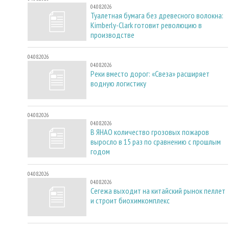
04.08.2026
Туалетная бумага без древесного волокна:
Kimberly-Clark готовит революцию в
производстве
04.08.2026
04.08.2026
Реки вместо дорог: «Свеза» расширяет
водную логистику
04.08.2026
04.08.2026
В ЯНАО количество грозовых пожаров
выросло в 15 раз по сравнению с прошлым
годом
04.08.2026
04.08.2026
Сегежа выходит на китайский рынок пеллет
и строит биохимкомплекс