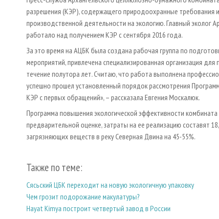
разрешения (КЭР), содержащего природоохранные требования и
производственной деятельности на экологию. Главный эколог А
работало над получением КЭР с сентября 2016 года.
За это время на АЦБК была создана рабочая группа по подгото
мероприятий, привлечена специализированная организация для 
течение полутора лет. Считаю, что работа выполнена профессио
успешно прошел установленный порядок рассмотрения Программ
КЭР с первых обращений», – рассказала Евгения Москалюк.
Программа повышения экологической эффективности комбината 
предварительной оценке, затраты на ее реализацию составят 18
загрязняющих веществ в реку Северная Двина на 45-55%.
Также по теме:
Сясьский ЦБК переходит на новую экологичную упаковку
Чем грозит подорожание макулатуры?
Hayat Kimya построит четвертый завод в России