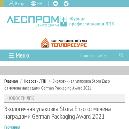
Вход
EN
☰ Меню
ГЛАВНАЯ
РУБРИКИ И ТЕМЫ
Главная
Новости ЛПК
Экологичная упаковка Stora Enso
РУБРИКИ ЖУРНАЛА
НОВОСТИ
отмечена наградами German Packaging Award 2021
ЛЕСНОЕ ХОЗЯЙСТВО
КАЛЕНДАРЬ СОБЫТИЙ
ПРОЕКТЫ ЛПИ
НОВОСТИ ЛПК
ЛЕСОЗАГОТОВКА
НОВОСТИ ЛПК
АНАЛИТИКА
АРХИВ
Экологичная упаковка Stora Enso отмечена
ЛЕСОПИЛЕНИЕ
НОВОСТИ ЖУРНАЛА
ПРЕДПРИЯТИЯ ЛПК
АРХИВ ЖУРНАЛОВ
наградами German Packaging Award 2021
О ЖУРНАЛЕ
ДЕРЕВООБРАБОТКА
НОВОСТИ КОМПАНИЙ
ЛЕСНЫЕ РЕГИОНЫ РОССИИ
СТАТЬИ
ПОДПИСКА
РЕКЛАМОДАТЕЛЯМ
Германия