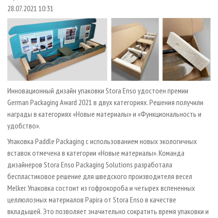
СУШКА ДРЕВЕСИНЫ
ПЕРСОНЫ
КОНТАКТЫ
РЕКЛАМА
28.07.2021 10:31
ПРОИЗВОДСТВО ДРЕВЕСНЫХ ПЛИТ
МОБИЛЬНЫЕ ВЫСТАВКИ
РЕКЛАМА НА САЙТЕ
ДЕРЕВЯННОЕ ДОМОСТРОЕНИЕ
ОФИЦИАЛЬНЫЕ ДЕЛЕГАЦИИ
ПРОИЗВОДСТВО МЕБЕЛИ
ПРИОРИТЕТНЫЕ ИНВЕСТПРОЕКТЫ
БИОЭНЕРГЕТИКА
RUSSIAN FORESTRY REVIEW
ЦБП
ГАЗЕТА ЛЕСПРОМФОРУМ
Инновационный дизайн упаковки Stora Enso удостоен премии
German Packaging Award 2021 в двух категориях. Решения получили
ИНСТРУМЕНТ И МАТЕРИАЛЫ
БИБЛИОТЕКА СПЕЦИАЛИСТА
награды в категориях «Новые материалы» и «Функциональность и
удобство».
Упаковка Paddle Packaging с использованием новых экологичных
вставок отмечена в категории «Новые материалы». Команда
дизайнеров Stora Enso Packaging Solutions разработала
беспластиковое решение для шведского производителя весел
Melker. Упаковка состоит из гофрокороба и четырех вспененных
целлюлозных материалов Papira от Stora Enso в качестве
вкладышей. Это позволяет значительно сократить время упаковки и