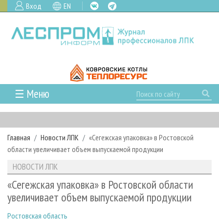
Вход
EN
☰ Меню
ГЛАВНАЯ
РУБРИКИ И ТЕМЫ
Главная
Новости ЛПК
«Сегежская упаковка» в Ростовской
РУБРИКИ ЖУРНАЛА
НОВОСТИ
области увеличивает объем выпускаемой продукции
ЛЕСНОЕ ХОЗЯЙСТВО
КАЛЕНДАРЬ СОБЫТИЙ
ПРОЕКТЫ ЛПИ
НОВОСТИ ЛПК
ЛЕСОЗАГОТОВКА
НОВОСТИ ЛПК
АНАЛИТИКА
АРХИВ
«Сегежская упаковка» в Ростовской области
ЛЕСОПИЛЕНИЕ
НОВОСТИ ЖУРНАЛА
ПРЕДПРИЯТИЯ ЛПК
АРХИВ ЖУРНАЛОВ
увеличивает объем выпускаемой продукции
О ЖУРНАЛЕ
ДЕРЕВООБРАБОТКА
НОВОСТИ КОМПАНИЙ
ЛЕСНЫЕ РЕГИОНЫ РОССИИ
СТАТЬИ
ПОДПИСКА
РЕКЛАМОДАТЕЛЯМ
Ростовская область