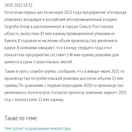
СУШКА ДРЕВЕСИНЫ
ПЕРСОНЫ
КОНТАКТЫ
РЕКЛАМА
29.07.2021 18:32
По итогам первых шести месяцев 2021 года предприятие «Сегежская
ПРОИЗВОДСТВО ДРЕВЕСНЫХ ПЛИТ
МОБИЛЬНЫЕ ВЫСТАВКИ
РЕКЛАМА НА САЙТЕ
упаковка», входящее в российский лесопромышленный холдинг
ДЕРЕВЯННОЕ ДОМОСТРОЕНИЕ
ОФИЦИАЛЬНЫЕ ДЕЛЕГАЦИИ
Segezha Group и расположенное в городе Сальск, Ростовская
ПРОИЗВОДСТВО МЕБЕЛИ
область, выпустило 81 млн единиц промышленной упаковки из
ПРИОРИТЕТНЫЕ ИНВЕСТПРОЕКТЫ
бумаги. В годовом исчислении объем производства увеличился
БИОЭНЕРГЕТИКА
RUSSIAN FORESTRY REVIEW
вдвое. В компании ожидают, что к концу текущего года этот
ЦБП
ГАЗЕТА ЛЕСПРОМФОРУМ
показатель предприятия составит 146 млн единиц упаковки для
цемента и сухих строительных смесей.
ИНСТРУМЕНТ И МАТЕРИАЛЫ
БИБЛИОТЕКА СПЕЦИАЛИСТА
Также в пресс-службе группы, сообщили, что в январе-июне 2021-го
производство потребительской упаковки достигло объема 11 млн
единиц. По сравнению с первым полугодием 2020-го производство
увеличилось почти втрое. Согласно прогнозу, компания закроет 2021
год с показателем 22 млн единиц.
Также по теме:
Чем грозит подорожание макулатуры