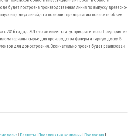
воде будет построена производственная линия по выпуску древесно-
запуск еще двух линий, что позволит предприятию повысить объем
с 2016 года, с 2017-го он имеет статус приоритетного. Предприятие
пиломатериалы, сырье для производства фанеры и тарную доску. В
ементов для домостроения. Окончательно проект будет реализован
омодель»
|
Пеллеты
|
Предприятия, компании
|
Продукция
|