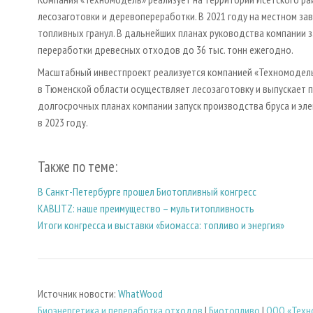
лесозаготовки и деревопереработки. В 2021 году на местном за
топливных гранул. В дальнейших планах руководства компании 
переработки древесных отходов до 36 тыс. тонн ежегодно.
Масштабный инвестпроект реализуется компанией «Техномодель» 
в Тюменской области осуществляет лесозаготовку и выпускает 
долгосрочных планах компании запуск производства бруса и эл
в 2023 году.
Также по теме:
В Санкт-Петербурге прошел Биотопливный конгресс
KABLITZ: наше преимущество – мультитопливность
Итоги конгресса и выставки «Биомасса: топливо и энергия»
Источник новости:
WhatWood
Биoэнергетика и переработка отходов
|
Биотопливо
|
ООО «Техн