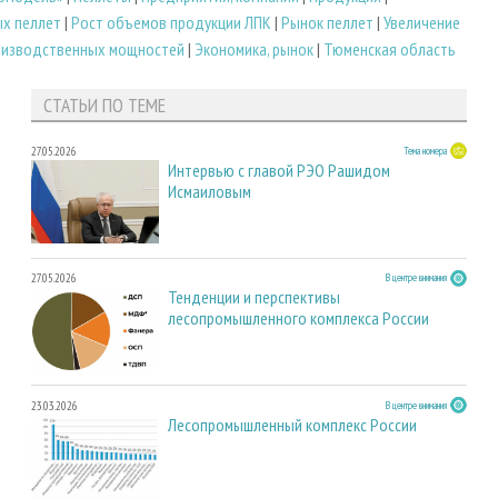
х пеллет
|
Рост объемов продукции ЛПК
|
Рынок пеллет
|
Увеличение
оизводственных мощностей
|
Экономика, рынок
|
Тюменская область
СТАТЬИ ПО ТЕМЕ
27.05.2026
Тема номера
Интервью с главой РЭО Рашидом
Исмаиловым
27.05.2026
В центре внимания
Тенденции и перспективы
лесопромышленного комплекса России
23.03.2026
В центре внимания
Лесопромышленный комплекс России