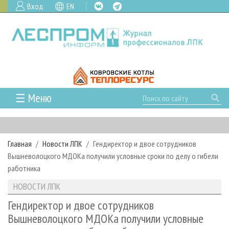
Вход
EN
☰ Меню
ГЛАВНАЯ
РУБРИКИ И ТЕМЫ
Главная
Новости ЛПК
Гендиректор и двое сотрудников
РУБРИКИ ЖУРНАЛА
НОВОСТИ
Вышневолоцкого МДОКа получили условные сроки по делу о гибели
ЛЕСНОЕ ХОЗЯЙСТВО
КАЛЕНДАРЬ СОБЫТИЙ
работника
ПРОЕКТЫ ЛПИ
ЛЕСОЗАГОТОВКА
НОВОСТИ ЛПК
АНАЛИТИКА
НОВОСТИ ЛПК
АРХИВ
ЛЕСОПИЛЕНИЕ
НОВОСТИ ЖУРНАЛА
ПРЕДПРИЯТИЯ ЛПК
АРХИВ ЖУРНАЛОВ
Гендиректор и двое сотрудников
О ЖУРНАЛЕ
Вышневолоцкого МДОКа получили условные
ДЕРЕВООБРАБОТКА
НОВОСТИ КОМПАНИЙ
ЛЕСНЫЕ РЕГИОНЫ РОССИИ
СТАТЬИ
ПОДПИСКА
РЕКЛАМОДАТЕЛЯМ