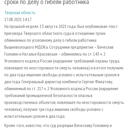
сроки по делу о гибели работника
СУШКА ДРЕВЕСИНЫ
ПЕРСОНЫ
КОНТАКТЫ
РЕКЛАМА
Тверская область
ПРОИЗВОДСТВО ДРЕВЕСНЫХ ПЛИТ
МОБИЛЬНЫЕ ВЫСТАВКИ
РЕКЛАМА НА САЙТЕ
17.08.2021 14:17
ДЕРЕВЯННОЕ ДОМОСТРОЕНИЕ
ОФИЦИАЛЬНЫЕ ДЕЛЕГАЦИИ
На прошлой неделе, 13 августа 2021 года, был опубликован текст
ПРОИЗВОДСТВО МЕБЕЛИ
ПРИОРИТЕТНЫЕ ИНВЕСТПРОЕКТЫ
приговора Тверского областного суда в отношении троих
обвиняемых по уголовному делу о гибели работника
БИОЭНЕРГЕТИКА
RUSSIAN FORESTRY REVIEW
Вышневолоцкого МДОКа. Сотрудники предприятия – Вячеслав
ЦБП
ГАЗЕТА ЛЕСПРОМФОРУМ
Головин и Наталья Красовская – обвинялись по ст. 143 ч. 2
Уголовного кодекса России (нарушение требований охраны труда,
ИНСТРУМЕНТ И МАТЕРИАЛЫ
БИБЛИОТЕКА СПЕЦИАЛИСТА
повлекшее по неосторожности смерть человека) и в итоге получили
по два года лишения свободы условно с испытательным сроком в
два года. Генеральный директор комбината Сергею Филатову,
обвиняемый по cт. 217 ч. 2 Уголовного кодекса России (нарушение
требований промышленной безопасности опасных
производственных объектов, повлекшее по неосторожности смерть
человека), получил три года лишения свободы условно с
испытательным сроком в два года.
Кроме того, известно, что суд разрешил Вячеславу Головину и